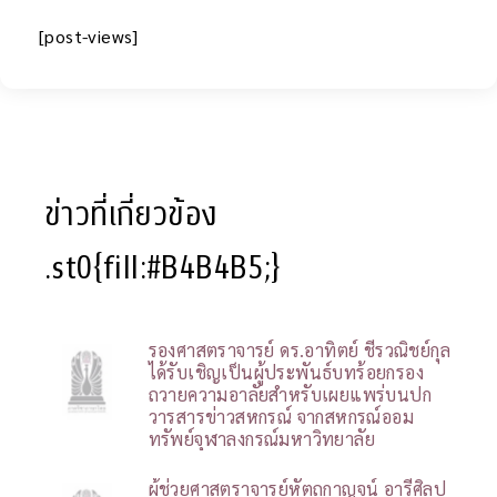
[post-views]
ข่าวที่เกี่ยวข้อง
.st0{fill:#B4B4B5;}
รองศาสตราจารย์ ดร.อาทิตย์ ชีรวณิชย์กุล
ได้รับเชิญเป็นผู้ประพันธ์บทร้อยกรอง
ถวายความอาลัยสำหรับเผยแพร่บนปก
วารสารข่าวสหกรณ์ จากสหกรณ์ออม
ทรัพย์จุฬาลงกรณ์มหาวิทยาลัย
ผู้ช่วยศาสตราจารย์หัตถกาญจน์ อารีศิลป