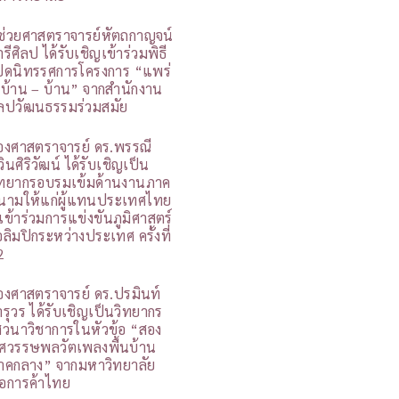
ู้ช่วยศาสตราจารย์หัตถกาญจน์
รีศิลป ได้รับเชิญเข้าร่วมพิธี
ปิดนิทรรศการโครงการ “แพร่
 บ้าน – บ้าน” จากสำนักงาน
ิลปวัฒนธรรมร่วมสมัย
องศาสตราจารย์ ดร.พรรณี
วินศิริวัฒน์ ได้รับเชิญเป็น
ิทยากรอบรมเข้มด้านงานภาค
นามให้แก่ผู้แทนประเทศไทย
ี่เข้าร่วมการแข่งขันภูมิศาสตร์
อลิมปิกระหว่างประเทศ ครั้งที่
2
องศาสตราจารย์ ดร.ปรมินท์
ารุวร ได้รับเชิญเป็นวิทยากร
สวนาวิชาการในหัวข้อ “สอง
ศวรรษพลวัตเพลงพื้นบ้าน
าคกลาง” จากมหาวิทยาลัย
อการค้าไทย