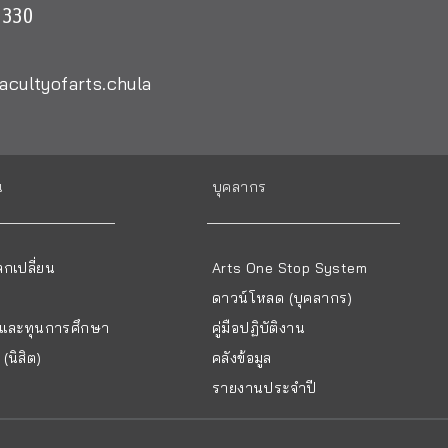
0330
acultyofarts.chula
น
บุคลากร
กเปลี่ยน
Arts One Stop System
ดาวน์โหลด (บุคลากร)
ยนและทุนการศึกษา
คู่มือปฏิบัติงาน
(นิสิต)
คลังข้อมูล
รายงานประจำปี