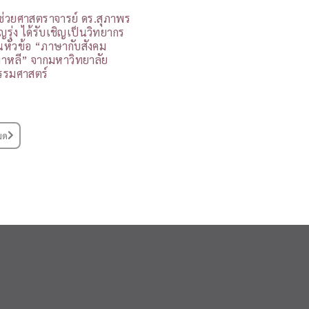
ู้ช่วยศาสตราจารย์ ดร.สุภาพร
ุญรุ่ง ได้รับเชิญเป็นวิทยากร
นหัวข้อ “ภาษากับสังคม
กาหลี” จากมหาวิทยาลัย
รรมศาสตร์
มด