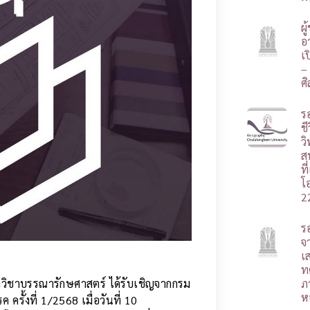
ผ
อา
เ
–
ศ
ร
ชี
ว
ส
ท
โ
2
ร
จ
เ
ท
ควิชาบรรณารักษศาสตร์ ได้รับเชิญจากกรม
ภ
ห
ั้งที่ 1/2568 เมื่อวันที่ 10