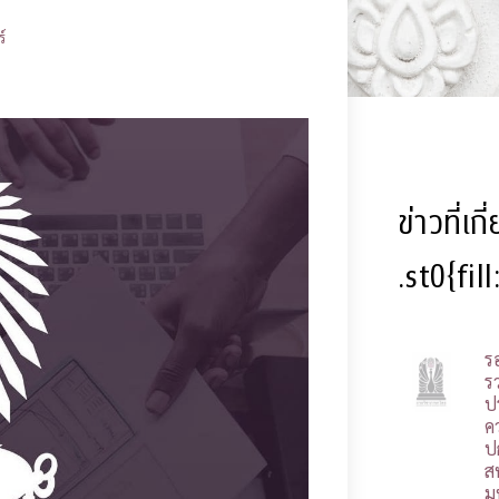
์
ข่าวที่เก
.st0{fil
ร
รว
ป
ค
ป
ส
ม