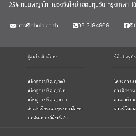
254 ถนนพญาไท แขวงวังใหม่ เขตปทุมวัน กรุงเทพฯ 1
arts@chula.ac.th
02-2184969
@f
ผู้สนใจเข้าศึกษา
นิสิตปัจจุบั
หลักสูตรปริญญาตรี
โครงการแล
หลักสูตรปริญญาโท
การฝึกงาน
หลักสูตรปริญญาเอก
ค่าเล่าเรี
ค่าเล่าเรียนและทุนการศึกษา
ดาวน์โหลด 
บทสัมภาษณ์ศิษย์เก่า