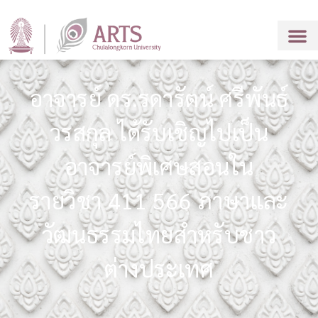
อาจารย์ ดร.รดารัตน์ ศรีพันธ์
วรสกุล ได้รับเชิญไปเป็น
อาจารย์พิเศษสอนใน
รายวิชา 411 566 ภาษาและ
วัฒนธรรมไทยสำหรับชาว
ต่างประเทศ