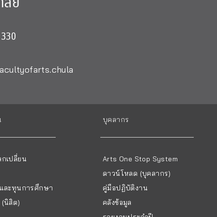
าลัย
0330
acultyofarts.chula
น
บุคลากร
กเปลี่ยน
Arts One Stop System
ดาวน์โหลด (บุคลากร)
ยนและทุนการศึกษา
คู่มือปฏิบัติงาน
(นิสิต)
คลังข้อมูล
รายงานประจำปี