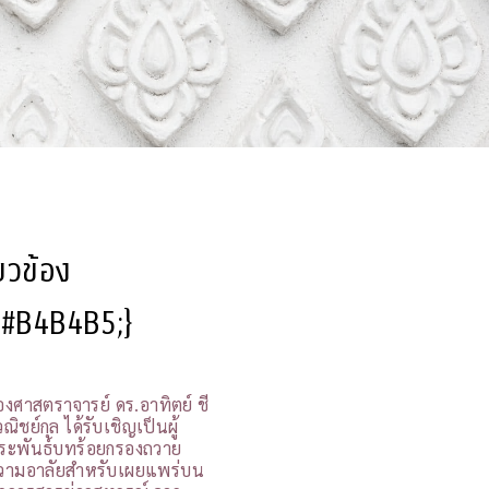
ี่ยวข้อง
l:#B4B4B5;}
องศาสตราจารย์ ดร.อาทิตย์ ชี
ณิชย์กุล ได้รับเชิญเป็นผู้
ระพันธ์บทร้อยกรองถวาย
วามอาลัยสำหรับเผยแพร่บน