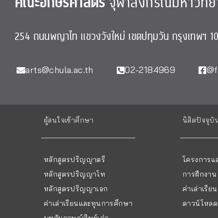
คณะอักษรศาสตร์
จุฬาลงกรณ์มหาวิทย
254 ถนนพญาไท แขวงวังใหม่ เขตปทุมวัน กรุงเทพฯ 1
arts@chula.ac.th
02-2184969
@f
ผู้สนใจเข้าศึกษา
นิสิตปัจจุบั
หลักสูตรปริญญาตรี
โครงการแล
หลักสูตรปริญญาโท
การฝึกงาน
หลักสูตรปริญญาเอก
ค่าเล่าเรี
ค่าเล่าเรียนและทุนการศึกษา
ดาวน์โหลด 
บทสัมภาษณ์ศิษย์เก่า