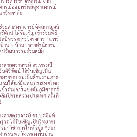
กวารสารข่าวสหกรณ์ จาก
หกรณ์ออมทรัพย์จุฬาลงกรณ์
หาวิทยาลัย
ู้ช่วยศาสตราจารย์หัตถกาญจน์
รีศิลป ได้รับเชิญเข้าร่วมพิธี
ปิดนิทรรศการโครงการ “แพร่
 บ้าน – บ้าน” จากสำนักงาน
ิลปวัฒนธรรมร่วมสมัย
องศาสตราจารย์ ดร.พรรณี
วินศิริวัฒน์ ได้รับเชิญเป็น
ิทยากรอบรมเข้มด้านงานภาค
นามให้แก่ผู้แทนประเทศไทย
ี่เข้าร่วมการแข่งขันภูมิศาสตร์
อลิมปิกระหว่างประเทศ ครั้งที่
2
องศาสตราจารย์ ดร.ปรมินท์
ารุวร ได้รับเชิญเป็นวิทยากร
สวนาวิชาการในหัวข้อ “สอง
ศวรรษพลวัตเพลงพื้นบ้าน