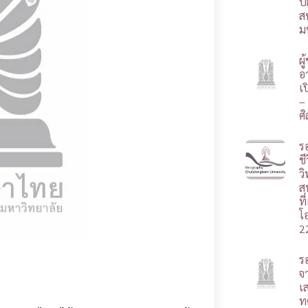
ป
ส
ม
ผ
อา
เ
–
ศ
ร
ชี
ว
ส
ท
โ
2
ร
จ
เ
ท