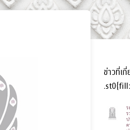
ข่าวที่เก
.st0{fil
ร
รว
ป
ค