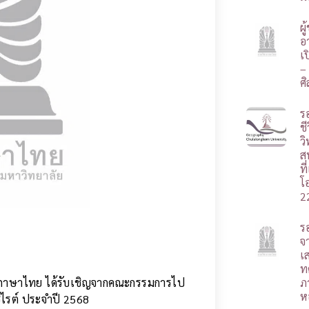
ผ
อา
เ
–
ศ
ร
ชี
ว
ส
ท
โ
2
ร
จ
เ
ท
ิชาภาษาไทย ได้รับเชิญจากคณะกรรมการไป
ภ
ห
ไรต์ ประจำปี 2568