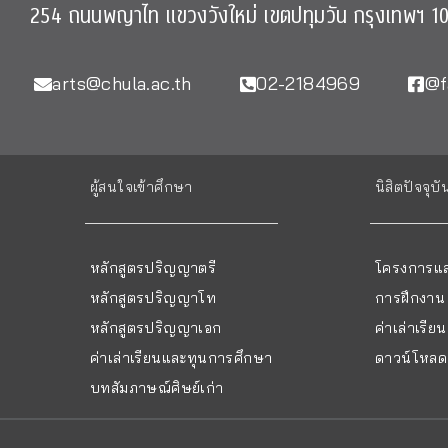
254 ถนนพญาไท แขวงวังใหม่ เขตปทุมวัน กรุงเทพฯ 1
arts@chula.ac.th
02-2184969
@f
ผู้สนใจเข้าศึกษา
นิสิตปัจจุบั
หลักสูตรปริญญาตรี
โครงการแล
หลักสูตรปริญญาโท
การฝึกงาน
หลักสูตรปริญญาเอก
ค่าเล่าเรี
ค่าเล่าเรียนและทุนการศึกษา
ดาวน์โหลด 
บทสัมภาษณ์ศิษย์เก่า