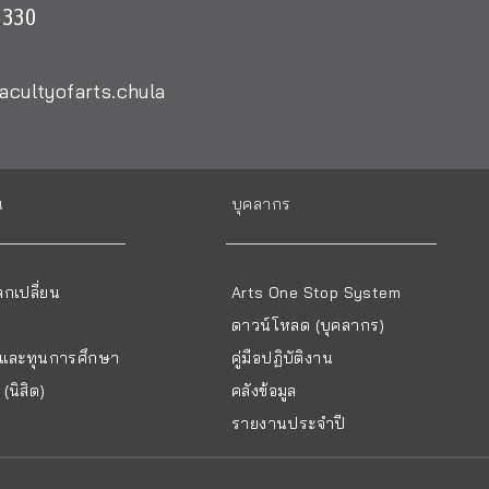
0330
acultyofarts.chula
น
บุคลากร
กเปลี่ยน
Arts One Stop System
ดาวน์โหลด (บุคลากร)
ยนและทุนการศึกษา
คู่มือปฏิบัติงาน
(นิสิต)
คลังข้อมูล
รายงานประจำปี