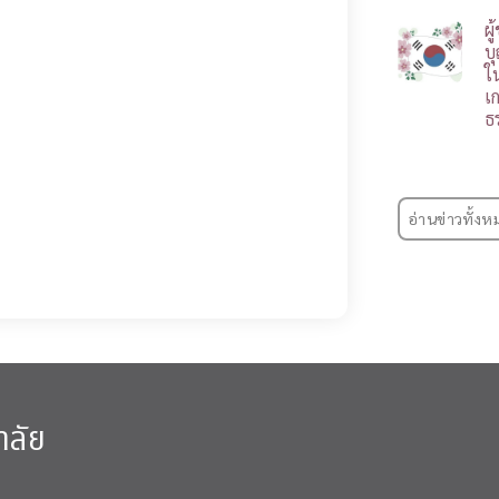
ผ
บ
ใ
เ
ธ
อ่านข่าวทั้งห
าลัย