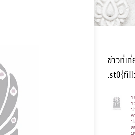
ข่าวที่เก
.st0{fil
ร
รว
ป
ค
ป
ส
ม