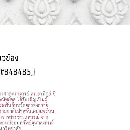
ี่ยวข้อง
l:#B4B4B5;}
องศาสตราจารย์ ดร.อาทิตย์ ชี
ณิชย์กุล ได้รับเชิญเป็นผู้
ระพันธ์บทร้อยกรองถวาย
วามอาลัยสำหรับเผยแพร่บน
กวารสารข่าวสหกรณ์ จาก
หกรณ์ออมทรัพย์จุฬาลงกรณ์
หาวิทยาลัย