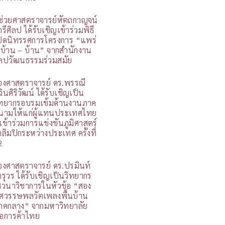
ู้ช่วยศาสตราจารย์หัตถกาญจน์
รีศิลป ได้รับเชิญเข้าร่วมพิธี
ปิดนิทรรศการโครงการ “แพร่
 บ้าน – บ้าน” จากสำนักงาน
ิลปวัฒนธรรมร่วมสมัย
องศาสตราจารย์ ดร.พรรณี
วินศิริวัฒน์ ได้รับเชิญเป็น
ิทยากรอบรมเข้มด้านงานภาค
นามให้แก่ผู้แทนประเทศไทย
ี่เข้าร่วมการแข่งขันภูมิศาสตร์
อลิมปิกระหว่างประเทศ ครั้งที่
2
องศาสตราจารย์ ดร.ปรมินท์
ารุวร ได้รับเชิญเป็นวิทยากร
สวนาวิชาการในหัวข้อ “สอง
ศวรรษพลวัตเพลงพื้นบ้าน
าคกลาง” จากมหาวิทยาลัย
อการค้าไทย