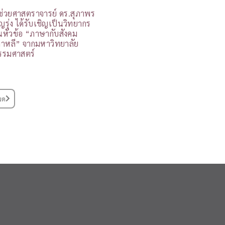
ู้ช่วยศาสตราจารย์ ดร.สุภาพร
ุญรุ่ง ได้รับเชิญเป็นวิทยากร
นหัวข้อ “ภาษากับสังคม
กาหลี” จากมหาวิทยาลัย
รรมศาสตร์
มด