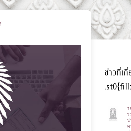
์
ข่าวที่เก
.st0{fil
ร
รว
ป
ค