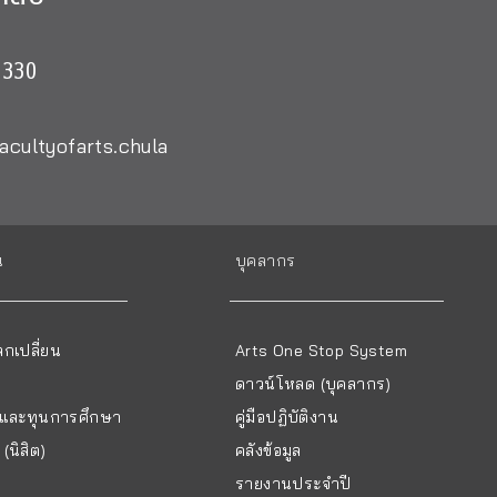
0330
acultyofarts.chula
น
บุคลากร
กเปลี่ยน
Arts One Stop System
ดาวน์โหลด (บุคลากร)
ยนและทุนการศึกษา
คู่มือปฏิบัติงาน
(นิสิต)
คลังข้อมูล
รายงานประจำปี