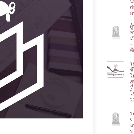
ป
ส
ม
ผ
อา
เ
–
ศ
ร
ชี
ว
ส
ท
โ
2
ร
จ
เ
ท