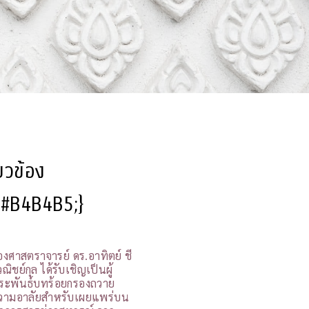
ี่ยวข้อง
l:#B4B4B5;}
องศาสตราจารย์ ดร.อาทิตย์ ชี
ณิชย์กุล ได้รับเชิญเป็นผู้
ระพันธ์บทร้อยกรองถวาย
วามอาลัยสำหรับเผยแพร่บน