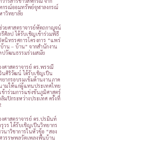
กวารสารข่าวสหกรณ์ จาก
หกรณ์ออมทรัพย์จุฬาลงกรณ์
หาวิทยาลัย
ู้ช่วยศาสตราจารย์หัตถกาญจน์
รีศิลป ได้รับเชิญเข้าร่วมพิธี
ปิดนิทรรศการโครงการ “แพร่
 บ้าน – บ้าน” จากสำนักงาน
ิลปวัฒนธรรมร่วมสมัย
องศาสตราจารย์ ดร.พรรณี
วินศิริวัฒน์ ได้รับเชิญเป็น
ิทยากรอบรมเข้มด้านงานภาค
นามให้แก่ผู้แทนประเทศไทย
ี่เข้าร่วมการแข่งขันภูมิศาสตร์
อลิมปิกระหว่างประเทศ ครั้งที่
2
องศาสตราจารย์ ดร.ปรมินท์
ารุวร ได้รับเชิญเป็นวิทยากร
สวนาวิชาการในหัวข้อ “สอง
ศวรรษพลวัตเพลงพื้นบ้าน