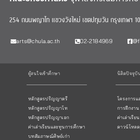
254 ถนนพญาไท แขวงวังใหม่ เขตปทุมวัน กรุงเทพฯ 1
arts@chula.ac.th
02-2184969
@f
ผู้สนใจเข้าศึกษา
นิสิตปัจจุบั
หลักสูตรปริญญาตรี
โครงการแล
หลักสูตรปริญญาโท
การฝึกงาน
หลักสูตรปริญญาเอก
ค่าเล่าเรี
ค่าเล่าเรียนและทุนการศึกษา
ดาวน์โหลด 
บทสัมภาษณ์ศิษย์เก่า