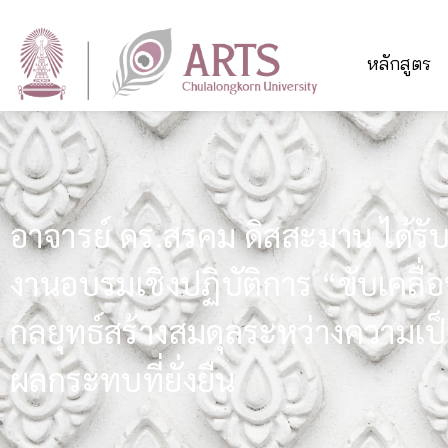
หลักสูตร
อาจารย์ ดร.สรคม ดิสสะมาน ได้รั
งานอบรมเชิงปฏิบัติการ “ขับเคลื่อน
กลยุทธ์สร้างสมดุลระหว่างความเป
ผลกระทบที่ยั่งยืน