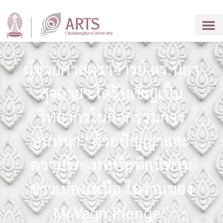
ผู้ช่วยศาสตราจารย์ ดร.นยา
สุจฉายา ได้รับเชิญเป็น
วิทยากรในกิจกรรมการ
สนทนา “ด้วยปัญญาและ
ความรัก: บทบันทึกนิทาน
ชาวเมืองเหนือ ในงานของ
Mr.Vagn Plenge”