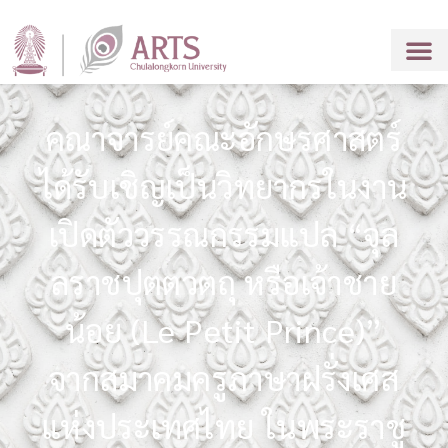
คณาจารย์คณะอักษรศาสตร์
ได้รับเชิญเป็นวิทยากรในงาน
เปิดตัววรรณกรรมแปล “จุล
ลราชปุตตวตถุ หรือเจ้าชาย
น้อย (Le Petit Prince)”
จากสมาคมครูภาษาฝรั่งเศส
แห่งประเทศไทย ในพระราชู