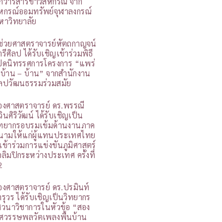
กวารสารข่าวสหกรณ์ จาก
หกรณ์ออมทรัพย์จุฬาลงกรณ์
หาวิทยาลัย
ู้ช่วยศาสตราจารย์หัตถกาญจน์
รีศิลป ได้รับเชิญเข้าร่วมพิธี
ปิดนิทรรศการโครงการ “แพร่
 บ้าน – บ้าน” จากสำนักงาน
ิลปวัฒนธรรมร่วมสมัย
องศาสตราจารย์ ดร.พรรณี
วินศิริวัฒน์ ได้รับเชิญเป็น
ิทยากรอบรมเข้มด้านงานภาค
นามให้แก่ผู้แทนประเทศไทย
ี่เข้าร่วมการแข่งขันภูมิศาสตร์
อลิมปิกระหว่างประเทศ ครั้งที่
2
องศาสตราจารย์ ดร.ปรมินท์
ารุวร ได้รับเชิญเป็นวิทยากร
สวนาวิชาการในหัวข้อ “สอง
ศวรรษพลวัตเพลงพื้นบ้าน