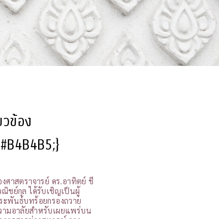
ี่ยวข้อง
l:#B4B4B5;}
องศาสตราจารย์ ดร.อาทิตย์ ชี
ณิชย์กุล ได้รับเชิญเป็นผู้
ระพันธ์บทร้อยกรองถวาย
วามอาลัยสำหรับเผยแพร่บน