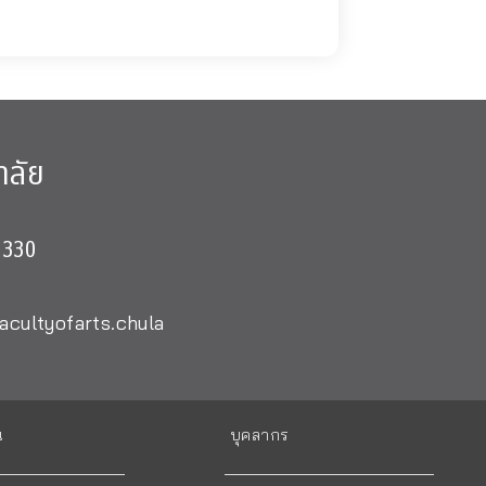
าลัย
0330
acultyofarts.chula
น
บุคลากร