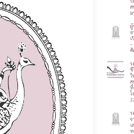
ป
ส
ม
ผ
อา
เ
–
ศ
ร
ชี
ว
ส
ท
โ
2
ร
จ
เ
ท