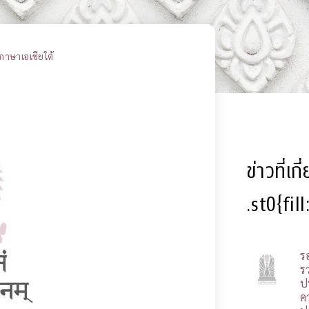
ภาษาเอเชียใต้
ข่าวที่เก
.st0{fil
ร
รว
ป
ค