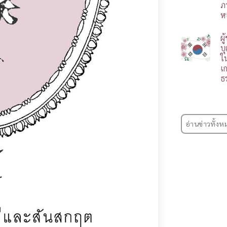
ภ
ห
ผ
บ
ใ
เ
ธ
อ่านข่าวทั้งห