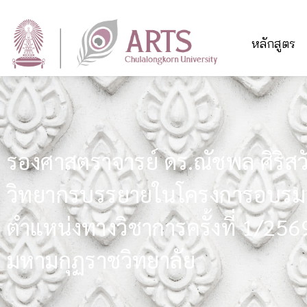
หลักสูตร
รองศาสตราจารย์ ดร.ณัชพล ศิริสวัสด
วิทยากรบรรยายในโครงการอบรมเชิง
ตำแหน่งทางวิชาการครั้งที่ 1/25
มหามกุฏราชวิทยาลัย