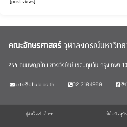
[post-views]
คณะอักษรศาสตร์
จุฬาลงกรณ์มหาวิทย
254 ถนนพญาไท แขวงวังใหม่ เขตปทุมวัน กรุงเทพฯ 1
arts@chula.ac.th
02-2184969
@f
ผู้สนใจเข้าศึกษา
นิสิตปัจจุบั