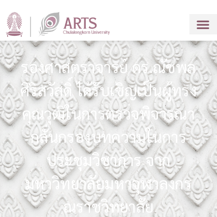
รองศาสตราจารย์ ดร.ณัชพล
ศิริสวัสดิ์ ได้รับเชิญเป็นผู้ทรง
คุณวุฒิในการตรวจพิจารณา
กลั่นกรองบทความในการ
ประชุมวิชาการ จาก
มหาวิทยาลัยมหาจุฬาลงกร
ณราชวิทยาลัย