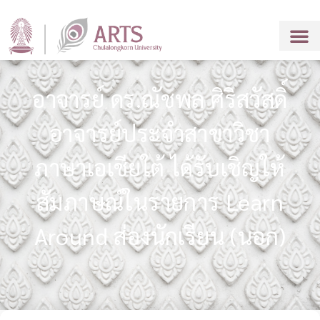
อาจารย์ ดร.ณัชพล ศิริสวัสดิ์
อาจารย์ประจำสาขาวิชา
ภาษาเอเชียใต้ ได้รับเชิญให้
สัมภาษณ์ในรายการ Learn
Around ส่องนักเรียน (นอก)