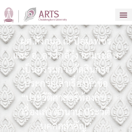
ผศ.ดังกมล ณ ป้อมเพชร
และ อ. ดร.ใกล้รุ่ง อามระดิษ
เป็นกรรมการตัดสินการ
ประกวดเล่าเรื่องหัวข้อ
“ประวัติศาสตร์ท้องถิ่น :
เรื่องเล่า ตำนาน ประวัติ
บุคคลสำคัญ”