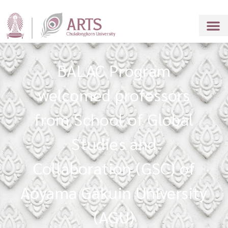
BALAC Program
welcomed professors
from School of Global
Studies and
Collaboration (GSC) of
Aoyama Gakuin University
(AGU)