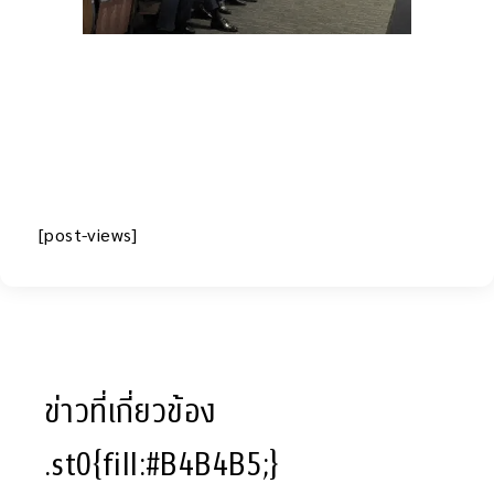
[post-views]
ข่าวที่เกี่ยวข้อง
.st0{fill:#B4B4B5;}