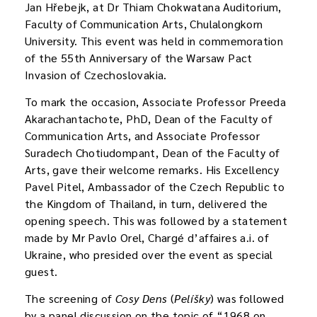
Jan Hřebejk, at Dr Thiam Chokwatana Auditorium,
Faculty of Communication Arts, Chulalongkorn
University. This event was held in commemoration
of the 55th Anniversary of the Warsaw Pact
Invasion of Czechoslovakia.
To mark the occasion, Associate Professor Preeda
Akarachantachote, PhD, Dean of the Faculty of
Communication Arts, and Associate Professor
Suradech Chotiudompant, Dean of the Faculty of
Arts, gave their welcome remarks. His Excellency
Pavel Pitel, Ambassador of the Czech Republic to
the Kingdom of Thailand, in turn, delivered the
opening speech. This was followed by a statement
made by Mr Pavlo Orel, Chargé d’affaires a.i. of
Ukraine, who presided over the event as special
guest.
The screening of
Cosy Dens
(
Pelíšky
) was followed
by a panel discussion on the topic of “1968 on