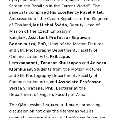
Screen and Parallels in the Current World”. The
panellists comprised
His Excellency Pavel Pitel
,
Ambassador of the Czech Republic to the Kingdom
of Thailand,
Mr Michal Švéda
, Deputy Head of
Mission of the Czech Embassy in
Bangkok,
Assistant Professor Sopawan
Boonnimitra, PhD
, Head of the Motion Pictures
and Still Photography Department, Faculty of
Communication Arts,
Krittapas
Lersvananont
,
Tanatat Khuttapan
and
Adisorn
Klomkleaw
, Students from the Motion Pictures
and Still Photography Department, Faculty of
Communication Arts, and
Associate Professor
Verita Sriratana, PhD
, Lecturer at the
Department of English, Faculty of Arts.
The Q&A session featured a thought-provoking
discussion on not only the literary as well as
cinematic representation of the Prague Spring and