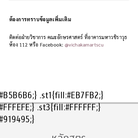
ต้องการทราบข้อมูลเพิ่มเติม
ติดต่อฝ่ายวิชาการ คณะอักษรศาสตร์ ที่อาคารมหาวชิราวุธ
ห้อง 112 หรือ Facebook:
@vichakarnartscu
l:#B5B6B6;} .st1{fill:#EB7FB2;}
l:#FFFEFE;} .st3{fill:#FFFFFF;}
l:#919495;}