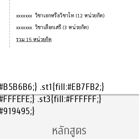
xxxxxxx วิชาเอกหรือวิชาโท (12 หน่วยกิต)
xxxxxxx วิชาเลือกเสรี (3 หน่วยกิต)
รวม 15 หน่วยกิต
l:#B5B6B6;} .st1{fill:#EB7FB2;}
l:#FFFEFE;} .st3{fill:#FFFFFF;}
l:#919495;}
หลักสูตร