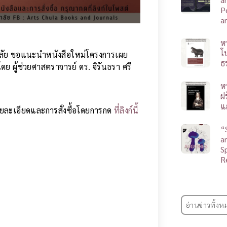
P
a
ห
โ
ลัย ขอแนะนำหนังสือใหม่โครงการเผย
ธ
ู้ช่วยศาสตราจารย์ ดร. จิรันธรา ศรี
ห
ฝ
แ
ูรายละเอียดและการสั่งซื้อโดยการกด
ที่ลิงก์นี้
“
a
S
R
อ่านข่าวทั้งห