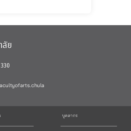
าลัย
0330
acultyofarts.chula
น
บุคลากร