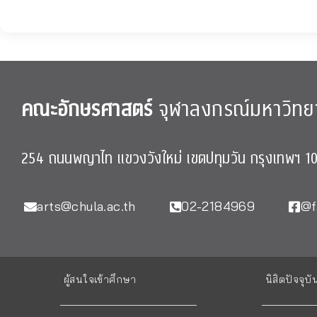
คณะอักษรศาสตร์
จุฬาลงกรณ์มหาวิทย
254 ถนนพญาไท แขวงวังใหม่ เขตปทุมวัน กรุงเทพฯ 1
arts@chula.ac.th
02-2184969
@f
ผู้สนใจเข้าศึกษา
นิสิตปัจจุบั