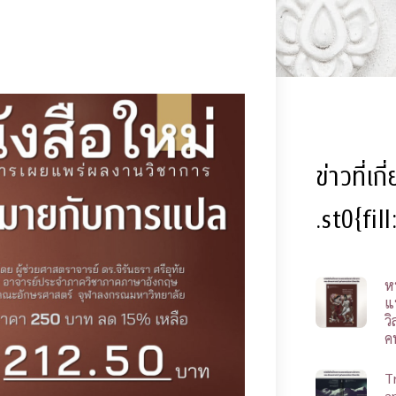
ข่าวที่เก
.st0{fil
ห
แ
ว
ค
T
a