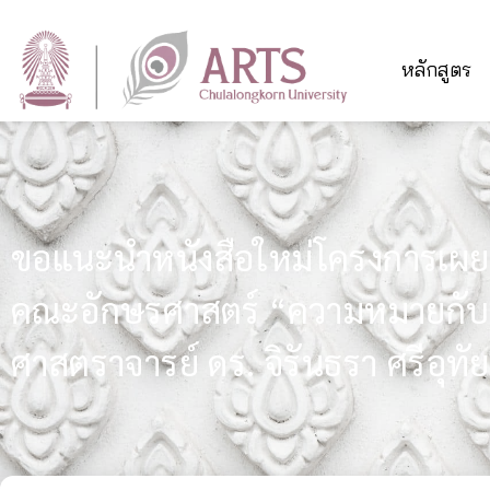
หลักสูตร
ขอแนะนำหนังสือใหม่โครงการเผย
คณะอักษรศาสตร์ “ความหมายกับก
ศาสตราจารย์ ดร. จิรันธรา ศรีอุทัย