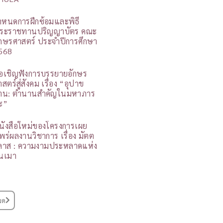
ำหนดการฝึกซ้อมและพิธี
ระราชทานปริญญาบัตร คณะ
ักษรศาสตร์ ประจำปีการศึกษา
568
อเชิญฟังการบรรยายอักษร
สตร์สู่สังคม เรื่อง “อุปาข
าน: ตำนานสำคัญในมหาภาร
ะ”
นังสือใหม่ของโครงการเผย
พร่ผลงานวิชาการ เรื่อง มัตต
ิลาส : ความงามประหลาดแห่ง
นเมา
มด