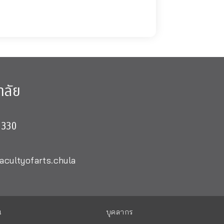
าลัย
0330
acultyofarts.chula
น
บุคลากร