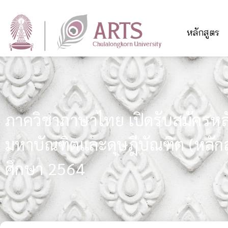
หลักสูตร
ภาควิชาภาษาไทย เปิดรับสมัครห
มหาบัณฑิตและดุษฎีบัณฑิต (หลักสู
ศึกษา 2564