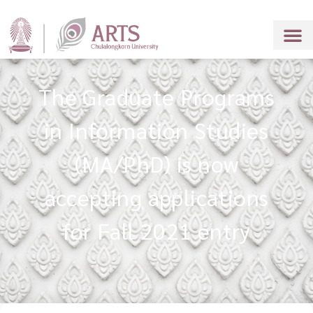
The Graduate Programs
in Information Studies
(MA/PhD) is now
accepting applications
for Fall 2021 entry