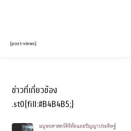
[post-views]
ข่าวที่เกี่ยวข้อง
.st0{fill:#B4B4B5;}
มนุษยศาสตร์ดิจิทัลและปัญญาประดิษฐ์