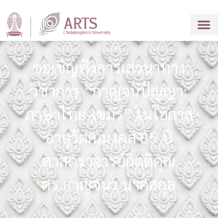
ขอเชิญฟังการเสวนาทาง
วิชาการ “กาญจนปัญญา:
ภาษาไทย-เขมร” ในโอกาส
อายุวัฒนมงคล 85 ปี
ศาสตราจารย์กิตติคุณ
ดร.กาญจนา นาคสกุล