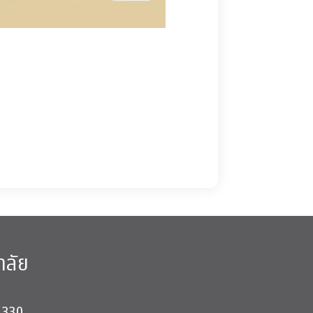
าลัย
0330