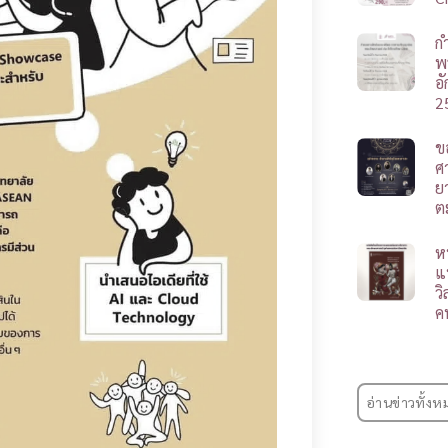
ก
พ
อ
2
ข
ศา
ย
ต
ห
แ
ว
ค
อ่านข่าวทั้งห