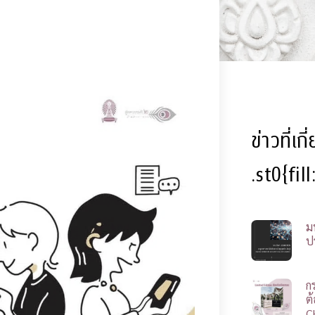
ข่าวที่เก
.st0{fil
ม
ป
ก
ต
C