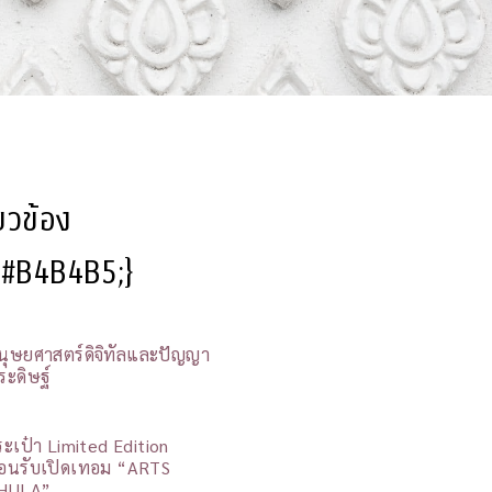
ี่ยวข้อง
l:#B4B4B5;}
นุษยศาสตร์ดิจิทัลและปัญญา
ระดิษฐ์
ระเป๋า Limited Edition
้อนรับเปิดเทอม “ARTS
HULA”