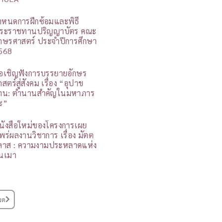
ำหนดการฝึกซ้อมและพิธี
ระราชทานปริญญาบัตร คณะ
ักษรศาสตร์ ประจำปีการศึกษา
568
อเชิญฟังการบรรยายอักษร
สตร์สู่สังคม เรื่อง “อุปาข
าน: ตำนานสำคัญในมหาภาร
ะ”
นังสือใหม่ของโครงการเผย
พร่ผลงานวิชาการ เรื่อง มัตต
ิลาส : ความงามประหลาดแห่ง
นเมา
มด