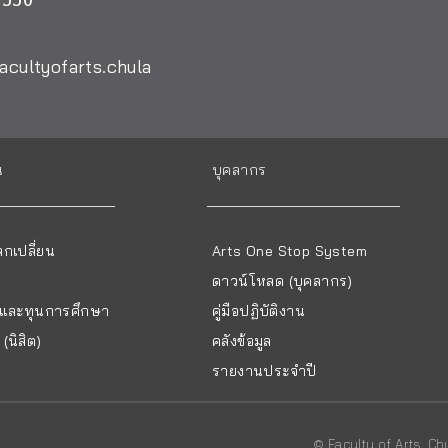
acultyofarts.chula
น
บุคลากร
กเปลี่ยน
Arts One Stop System
ดาวน์โหลด (บุคลากร)
ยนและทุนการศึกษา
คู่มือปฏิบัติงาน
(นิสิต)
คลังข้อมูล
รายงานประจำปี
© Faculty of Arts, C