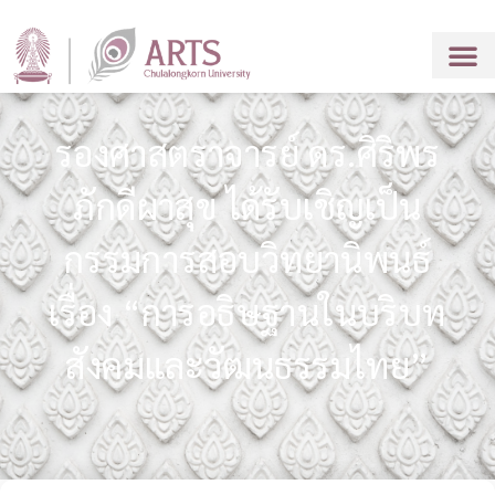
รองศาสตราจารย์ ดร.ศิริพร
ภักดีผาสุข ได้รับเชิญเป็น
กรรมการสอบวิทยานิพนธ์
เรื่อง “การอธิษฐานในบริบท
สังคมและวัฒนธรรมไทย”