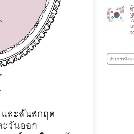
ผ
บ
ใ
เ
ธ
อ่านข่าวทั้งห