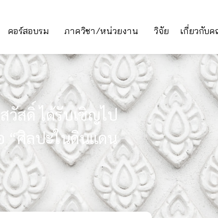
คอร์สอบรม
ภาควิชา/หน่วยงาน
วิจัย
เกี่ยวกับ
วัสดิ์ ได้รับเชิญไป
อ “ศิลปะในดินแดน