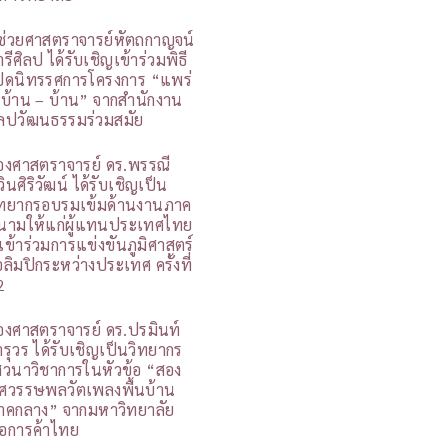
ู้ช่วยศาสตราจารย์หัตถกาญจน์
รีศิลป ได้รับเชิญเข้าร่วมพิธี
ปิดนิทรรศการโครงการ “แพร่
 บ้าน – บ้าน” จากสำนักงาน
ิลปวัฒนธรรมร่วมสมัย
องศาสตราจารย์ ดร.พรรณี
วินศิริวัฒน์ ได้รับเชิญเป็น
ิทยากรอบรมเข้มด้านงานภาค
นามให้แก่ผู้แทนประเทศไทย
ี่เข้าร่วมการแข่งขันภูมิศาสตร์
อลิมปิกระหว่างประเทศ ครั้งที่
2
องศาสตราจารย์ ดร.ปรมินท์
ารุวร ได้รับเชิญเป็นวิทยากร
สวนาวิชาการในหัวข้อ “สอง
ศวรรษพลวัตเพลงพื้นบ้าน
าคกลาง” จากมหาวิทยาลัย
อการค้าไทย