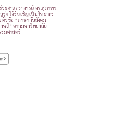
ู้ช่วยศาสตราจารย์ ดร.สุภาพร
ุญรุ่ง ได้รับเชิญเป็นวิทยากร
นหัวข้อ “ภาษากับสังคม
กาหลี” จากมหาวิทยาลัย
รรมศาสตร์
มด