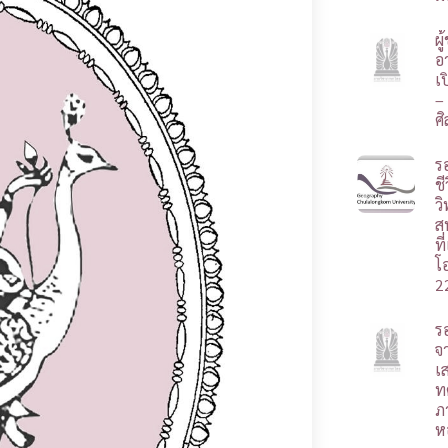
ผ
อา
เ
–
ศ
ร
ชี
ว
ส
ท
โ
2
ร
จ
เ
ท
ภ
ห