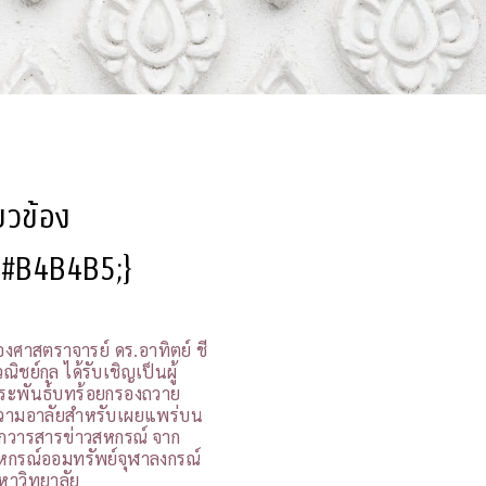
ี่ยวข้อง
l:#B4B4B5;}
องศาสตราจารย์ ดร.อาทิตย์ ชี
ณิชย์กุล ได้รับเชิญเป็นผู้
ระพันธ์บทร้อยกรองถวาย
วามอาลัยสำหรับเผยแพร่บน
กวารสารข่าวสหกรณ์ จาก
หกรณ์ออมทรัพย์จุฬาลงกรณ์
หาวิทยาลัย