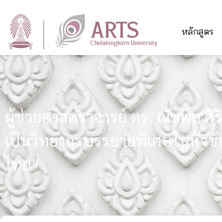
หลักสูตร
ผู้ช่วยศาสตราจารย์ ดร. ณัชพล ศิริส
เป็นวิทยากรบรรยายพิเศษในหัวข้
ไทย”