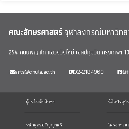
คณะอักษรศาสตร์
จุฬาลงกรณ์มหาวิทย
254 ถนนพญาไท แขวงวังใหม่ เขตปทุมวัน กรุงเทพฯ 1
arts@chula.ac.th
02-2184969
@f
ผู้สนใจเข้าศึกษา
นิสิตปัจจุบั
หลักสูตรปริญญาตรี
โครงการแล