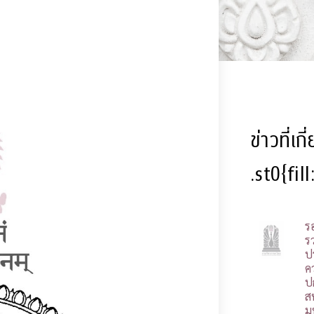
ข่าวที่เก
.st0{fil
ร
รว
ป
ค
ป
ส
ม