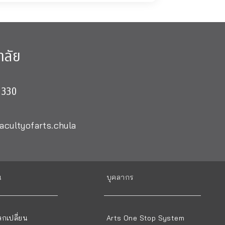
าลัย
0330
acultyofarts.chula
น
บุคลากร
กเปลี่ยน
Arts One Stop System