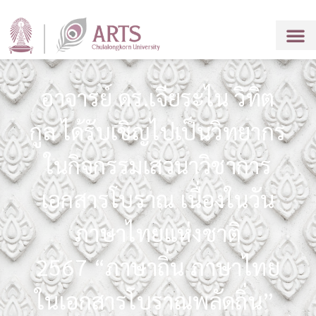
อาจารย์ ดร.เจียระไน วิทิต
กูล ได้รับเชิญไปเป็นวิทยากร
ในกิจกรรมเสวนาวิชาการ
เอกสารโบราณ เนื่องในวัน
ภาษาไทยแห่งชาติ
2567 “ภาษาถิ่น ภาษาไทย
ในเอกสารโบราณพลัดถิ่น”