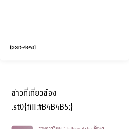
[post-views]
ข่าวที่เกี่ยวข้อง
.st0{fill:#B4B4B5;}
รายการวิทยุ “Talking Arts: อักษร