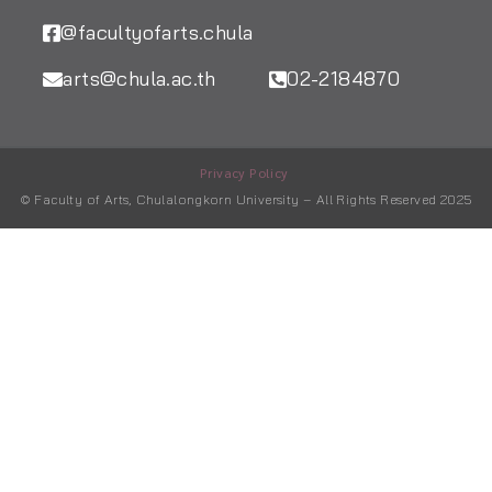
@facultyofarts.chula
arts@chula.ac.th
02-2184870
Privacy Policy
© Faculty of Arts, Chulalongkorn University – All Rights Reserved 2025