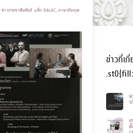
,
ข่าวประชาสัมพันธ์
แท็ก:
BALAC
,
ภาษาอังกฤษ
ข่าวที่เก
.st0{fil
ม
ป
ก
ต
C