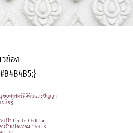
ี่ยวข้อง
l:#B4B4B5;}
นุษยศาสตร์ดิจิทัลและปัญญา
ระดิษฐ์
ระเป๋า Limited Edition
้อนรับเปิดเทอม “ARTS
HULA”