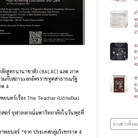
ก
พ
อ
2
ข
ศา
ย
ต
ลักสูตรนานาชาติ) (BALAC) และ ภาค
ห
ร่วมกับสถานเอกอัครราชทูตสาธารณรัฐ
แ
าด 4
ว
ค
ตร์เรื่อง The Teacher (Učiteľka)
าสตร์ จุฬาลงกรณ์มหาวิทยาลัยในวันพุธที่
อ่านข่าวทั้งห
ลภาพยนตร์ “จาก ประเทศกลุ่มวิเชกราด 4