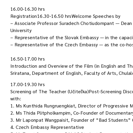
16.00-16.30 hrs
Registration16.30-16.50 hrsWelcome Speeches by
– Associate Professor Suradech Chotiudompant — Dean o
University
– Representative of the Slovak Embassy — in the capaci
– Representative of the Czech Embassy — as the co-ho
16.50-17.00 hrs
Introduction and Overview of the Film (in English and Th
Sriratana, Department of English, Faculty of Arts, Chula
17.00-19.30 hrs
Screening of The Teacher (Učiteľka)Post-Screening Discu
with:
1. Ms Kunthida Rungruengkiat, Director of Progressive
2. Ms Thida Plitpholkarnpim, Co-Founder of Documentary
3. Mr Laponpat Wangpaisit, Founder of “Bad Students” 
4. Czech Embassy Representative