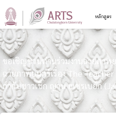
หลักสูตร
ขอเชิญชวนท่านร่วมงานฉายภาพย
ฉายภาพยนตร์เรื่อง The Teacher 
กำกับชาวเช็ก ญาน ฮเชรเบย์ก (Ja