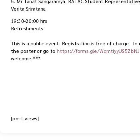
5. Mr Tanat Sangaramya, BALAC Student Representativ
Verita Sriratana
19:30-20:00 hrs
Refreshments
This is a public event. Registration is free of charge. T
the poster or go to
https://forms.gle/WqmtiyyUS5ZbN
welcome.***
[post-views]