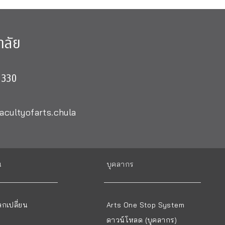
าลัย
0330
acultyofarts.chula
น
บุคลากร
กเปลี่ยน
Arts One Stop System
ดาวน์โหลด (บุคลากร)