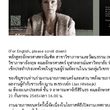
(For English, please scroll down)
หลักสูตรอักษรศาสตรบัณฑิต สาขาวิชาภาษาและวัฒนธรรม (ห
วิชาภาษาอังกฤษ คณะอักษรศาสตร์ จุฬาลงกรณ์มหาวิทยาลัย 
เช็กประจำประเทศไทยในฐานะผู้ร่วมจัดงานในนามกลุ่มวิเชกร
ขอเชิญชวนท่านร่วมงานฉายภาพยนตร์และเสวนาหลังฉายภาพยน
ผลงานผู้กำกับชาวเช็ก ญาน ฮเชรเบย์ก (Jan Hřebejk)
ณ ห้องอเนกประสงค์ ชั้น 9 อาคารมหาจักรีสิรินธร คณะอักษรศ
21 กันยายน 2565เวลา 16.00 น.
งานฉายภาพยนตร์ครั้งนี้จัดเนื่องในโอกาสพิธีเปิดงานเทศกา