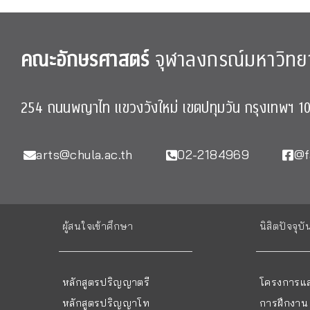
คณะอักษรศาสตร์
จุฬาลงกรณ์มหาวิทย
254 ถนนพญาไท แขวงวังใหม่ เขตปทุมวัน กรุงเทพฯ 1
arts@chula.ac.th
02-2184969
@f
ผู้สนใจเข้าศึกษา
นิสิตปัจจุบั
หลักสูตรปริญญาตรี
โครงการแล
หลักสูตรปริญญาโท
การฝึกงาน