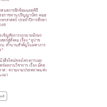
ำหนดการฝึกซ้อมและพิธี
ระราชทานปริญญาบัตร คณะ
ักษรศาสตร์ ประจำปีการศึกษา
568
อเชิญฟังการบรรยายอักษร
สตร์สู่สังคม เรื่อง “อุปาข
าน: ตำนานสำคัญในมหาภาร
ะ”
นังสือใหม่ของโครงการเผย
พร่ผลงานวิชาการ เรื่อง มัตต
ิลาส : ความงามประหลาดแห่ง
นเมา
มด