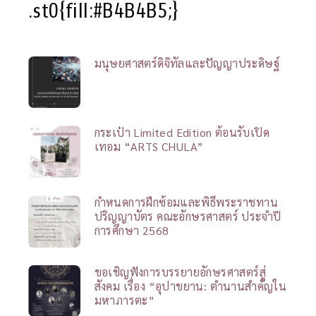
.st0{fill:#B4B4B5;}
มนุษยศาสตร์ดิจิทัลและปัญญาประดิษฐ์
กระเป๋า Limited Edition ต้อนรับเปิด
เทอม “ARTS CHULA”
กำหนดการฝึกซ้อมและพิธีพระราชทาน
ปริญญาบัตร คณะอักษรศาสตร์ ประจำปี
การศึกษา 2568
ขอเชิญฟังการบรรยายอักษรศาสตร์สู่
สังคม เรื่อง “อุปาขยาน: ตำนานสำคัญใน
มหาภารตะ”