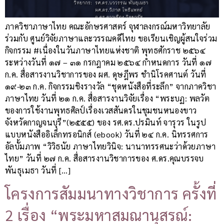
ภาควิชาภาษาไทย คณะอักษรศาสตร์ จุฬาลงกรณ์มหาวิทยาลัย
ร่วมกับ ศูนย์วิจัยภาษาและวรรณคดีไทย ขอเรียนเชิญผู้สนใจร่วม
กิจกรรม #เนื่องในวันภาษาไทยแห่งชาติ พุทธศักราช ๒๕๖๔
ระหว่างวันที่ ๑๗ – ๓๑ กรกฎาคม ๒๕๖๔ กำหนดการ วันที่ ๑๗
ก.ค. สื่อสารงานวิชาการของ ผศ. ดุษฎีพร ชำนิโรคศานต์ วันที่
๑๙-๒๓ ก.ค. กิจกรรมชิงรางวัล “ชุดหนังสือที่ระลึก” จากภาควิชา
ภาษาไทย วันที่ ๒๑ ก.ค. สื่อสารงานวิจัยเรื่อง “พระบฏ: พลวัต
ของการใช้งานพุทธศิลป์เรื่องเวสสันดรในชุมชนหนองขาว
จังหวัดกาญจนบุรี”(๒๕๕๕) ของ รศ.ดร.ปรมินท์ จารุวร ในรูป
แบบหนังสืออิเล็กทรอนิกส์ (ebook) วันที่ ๒๔ ก.ค. นิทรรศการ
อัลบั้มภาพ “วิวิธนัย ภาษาไทยวินิจ: นานาทรรศนะว่าด้วยภาษา
ไทย” วันที่ ๒๗ ก.ค. สื่อสารงานวิชาการของ ศ.ดร.คุณบรรจบ
พันธุเมธา วันที่ […]
โครงการสัมมนาทางวิชาการ ครั้งที่
2 เรื่อง “พระมหาสมณานุสรณ์: