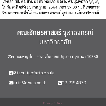
โรงเล่า ผศ. ดร.ชานป์วิชช์ ทัดแก้ว และอ. ดร.บุณฑริกา บุญโญ
ในวันอาทิตย์ที่ 11 กรกฎาคม 2564 เวลา 19.00 น. ที่เพจสาขา
วิชาภาษาเอเชียใต้ คณะอักษรศาสตร์ จุฬาลงกรณ์มหาวิทยาลัย
คณะอักษรศาสตร์
จุฬาลงกรณ์
มหาวิทยาลัย
254 ถนนพญาไท แขวงวังใหม่ เขตปทุมวัน กรุงเทพฯ 10330
@facultyofarts.chula
arts@chula.ac.th
02-2184870
Privacy Policy