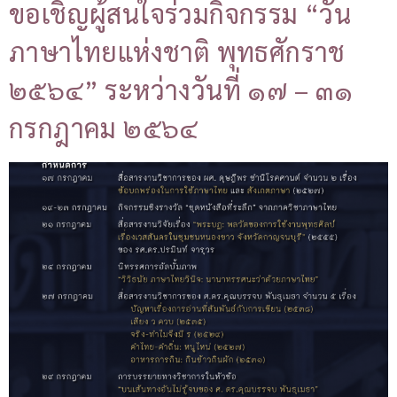
ขอเชิญผู้สนใจร่วมกิจกรรม “วัน
ภาษาไทยแห่งชาติ พุทธศักราช
๒๕๖๔” ระหว่างวันที่ ๑๗ – ๓๑
กรกฎาคม ๒๕๖๔