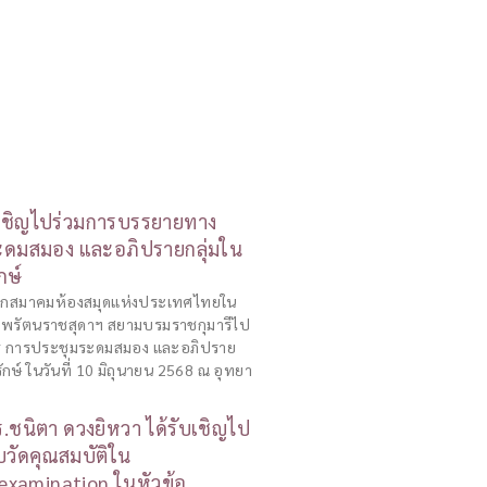
บเชิญไปร่วมการบรรยายทาง
ะดมสมอง และอภิปรายกลุ่มใน
กษ์
ญจากสมาคมห้องสมุดแห่งประเทศไทยใน
ทพรัตนราชสุดาฯ สยามบรมราชกุมารีไป
ร การประชุมระดมสมอง และอภิปราย
กษ์ ในวันที่ 10 มิถุนายน 2568 ณ อุทยา
ร.ชนิตา ดวงยิหวา ได้รับเชิญไป
วัดคุณสมบัติใน
examination ในหัวข้อ