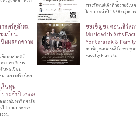
พระนิพนธ์เจ้าฟ้าธรรมธิเบศ
โลก ประจำปี 2568 กลุ่มภา
สตร์สู่สังคม
ขอเชิญชมคอนเสิร์ตก
นทะเบียน
Music with Arts Facu
” เป็นมรดกความ
Yontararak & Famil
ขอเชิญชมคอนเสิร์ตการกุศล
Faculty Pianists
ะอักษรศาสตร์
โครงการอักษร
ศขึ้นทะเบียน
์ขนาดยาวสร้างโดย
งินทุน
 ประจำปี 2568
ลงกรณ์มหาวิทยาลัย
ั่วไป ร่วมประกวด
ำพรรณ