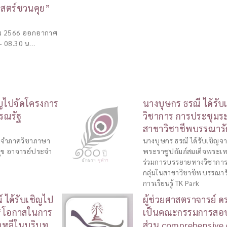
าสตร์ชวนคุย”
คม 2566 ออกอากาศ
5 – 08.30 น…
ญไปจัดโครงการ
นางบุษกร ธรณี ได้รั
รณรัฐ
วิชาการ การประชุมร
สาขาวิชาชีพบรรณารั
ะจำภาควิชาภาษา
นางบุษกร ธรณี ได้รับเชิ
มุข อาจารย์ประจำ
พระราชูปถัมภ์สมเด็จพระเ
ร่วมการบรรยายทางวิชากา
กลุ่มในสาขาวิชาชีพบรรณารั
การเรียนรู้ TK Park
 ได้รับเชิญไป
ผู้ช่วยศาสตราจารย์ ด
อ “โอกาสในการ
เป็นคณะกรรมการสอบ
าหลีในบริบท
ส่วน comprehensive 