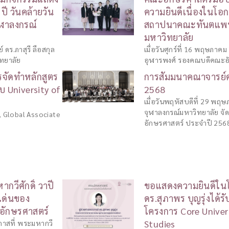
ี วันคล้ายวัน
ความยินดีเนื่องในโอ
ฬาลงกรณ์
สถาปนาคณะทันตแพทย
มหาวิทยาลัย
ดร.ภาสุรี ลือสกุล
เมื่อวันศุกร์ที่ 16 พฤษภาค
ทยาลัย
อุฬารพงศ์ รองคณบดีคณะอั
รจัดทำหลักสูตร
การสัมมนาคณาจารย์
บ University of
2568
เมื่อวันพฤหัสบดีที่ 29 พ
จุฬาลงกรณ์มหาวิทยาลัย จ
, Global Associate
อักษรศาสตร์ ประจำปี 256
วีศักดิ์ วาปี
ขอแสดงความยินดีในโอ
ีเด่นของ
ดร.สุภาพร บุญรุ่งได้
อักษรศาสตร์
โครงการ Core Univer
Studies
าสที่ พระมหากวี