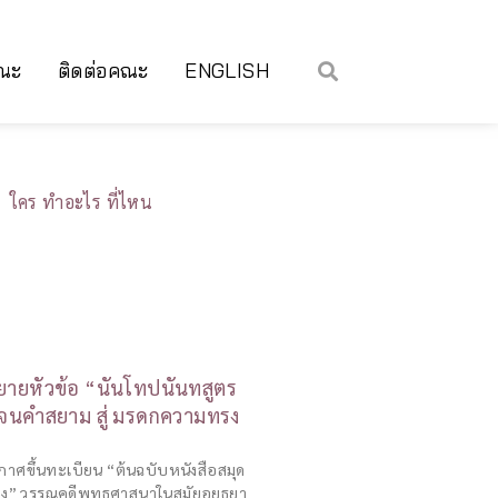
คณะ
ติดต่อคณะ
ENGLISH
ใคร ทำอะไร ที่ไหน
ายหัวข้อ “นันโทปนันทสูตร
พจนคำสยาม สู่ มรดกความทรง
ะกาศขึ้นทะเบียน “ต้นฉบับหนังสือสมุด
ง” วรรณคดีพุทธศาสนาในสมัยอยุธยา