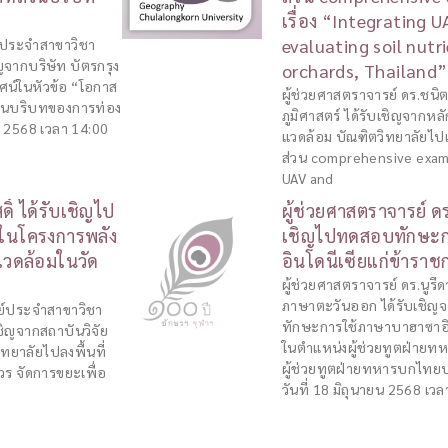
เรื่อง “Integrating 
evaluating soil nutri
ย์ประจำสาขาวิชา
จากบริษัท บัตรกรุง
orchards, Thailand
ศน์ในหัวข้อ “โอกาส
ผู้ช่วยศาสตราจารย์ ดร.ชน
ีในบริบทของการท่อง
ภูมิศาสตร์ ได้รับเชิญจากหล
ม 2568 เวลา 14:00
แวดล้อม บัณฑิตวิทยาลัยไ
ส่วน comprehensive examin
UAV and
ดิ์ ได้รับเชิญไป
ผู้ช่วยศาสตราจารย์ ดร.
รในโครงการพลัง
เชิญไปทดสอบทักษะ
งแวดล้อมในวัด
อินโดนีเซียแก่ข้าราช
ผู้ช่วยศาสตราจารย์ ดร.นูร
ภาษาตะวันออก ได้รับเช
ารย์ประจำสาขาวิชา
ทักษะการใช้ภาษาบาฮาซาอิน
ชิญจากสถาบันวิจัย
ในตำแหน่งผู้ช่วยทูตฝ่า
ยาลัยไปลงพื้นที่
ผู้ช่วยทูตฝ่ายทหารบกไทย
ร จัดการขยะเพื่อ
วันที่ 18 มิถุนายน 2568 เว