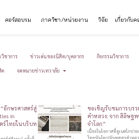
คอร์สอบรม
ภาควิชา/หน่วยงาน
วิจัย
เกี่ยวกับ
ารวิชาการ
ข่าวเด่นของนิสิต/บุคลากร
กิจกรรมวิชาการ
สิต
จดหมายข่าวเทวาลัย
อักษรศาสตร์สู่
ขอเชิญรับชมการบรรย
ties in
คำหลวง: จาก สิลิษฐ
สตร์ไทยในบริบท
จำโลก”
เนื่องในโอกาสที่ยูเนสโกปร
ไทยนันโทปนันทสูตรคำหลว
สู่สังคม” ครั้งที่