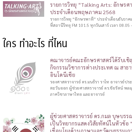
รายการวิทยุ “Talking Arts: อักษรศ
ประจำเดือนพฤษภาคม 2568
รายการวิทยุ “อักษรพาที” ประจำเดือนธันวา
ที่สถานีวิทยุ FM 101.5 ทุกวันเสาร์ เวลา 08.0
ใคร ทำอะไร ที่ไหน
คณาจารย์คณะอักษรศาสตร์ได้รับเชิ
กิจกรรมวิชาการต่างประเทศ ณ สาธา
อินโดนีเซีย
รองศาสตราจารย์ ดร.มนธิรา ราโท อาจารย์ปร
ตะวันออก ผู้ช่วยศาสตราจารย์ ดร.ชัยรัตน์ พล
ภาควิชาภาษาไทย และอาจารย์
ผู้ช่วยศาสตราจารย์ ดร.กมล บุษบรรณ์
เป็นวิทยากรแสดงวิสัยทัศน์ในหัวข้
เชื่อมโยงด้านภาษาและวัฒนธรรมเก