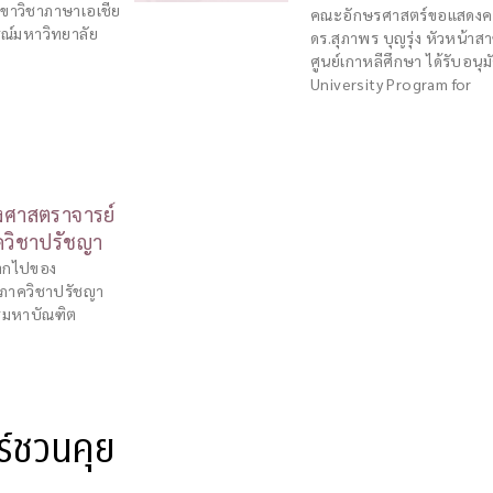
สาขาวิชาภาษาเอเชีย
คณะอักษรศาสตร์ขอแสดงควา
กรณ์มหาวิทยาลัย
ดร.สุภาพร บุญรุ่ง หัวหน้า
ศูนย์เกาหลีศึกษา ได้รับอน
University Program for
ศาสตราจารย์
าควิชาปรัชญา
ากไปของ
้าภาควิชาปรัชญา
ตรมหาบัณฑิต
ร์ชวนคุย