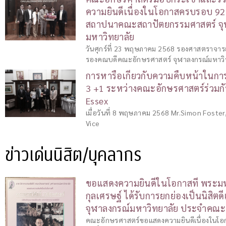
ความยินดีเนื่องในโอกาสครบรอบ 92 ป
สถาปนาคณะสถาปัตยกรรมศาสตร์ จุ
มหาวิทยาลัย
วันศุกร์ที่ 23 พฤษภาคม 2568 รองศาสตราจารย์ 
รองคณบดีคณะอักษรศาสตร์ จุฬาลงกรณ์มหาวิ
การหารือเกี่ยวกับความคืบหน้าในกา
3 +1 ระหว่างคณะอักษรศาสตร์ร่วมกั
Essex
เมื่อวันที่ 8 พฤษภาคม 2568 Mr.Simon Foster
Vice
ข่าวเด่นนิสิต/บุคลากร
ขอแสดงความยินดีในโอกาสที่ พระมหาก
กุลเศรษฐ์ ได้รับการยกย่องเป็นนิสิตด
จุฬาลงกรณ์มหาวิทยาลัย ประจำคณะ
คณะอักษรศาสตร์ขอแสดงความยินดีเนื่องในโอก