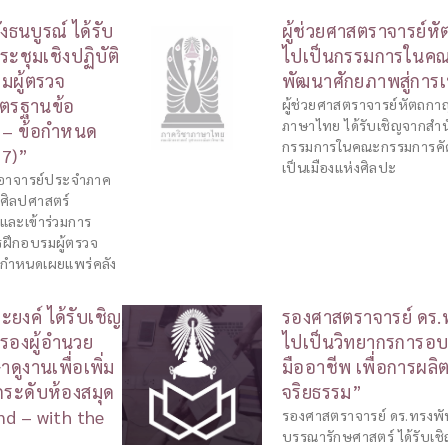
งธนบูรณ์ ได้รับ
ผู้ช่วยศาสตราจารย์หั
ะชุมเชิงปฏิบัติ
ไปเป็นกรรมการในคณะ
มผู้ตรวจ
พัฒนาศักยภาพสู่การเ
าตรฐานข้อ
ผู้ช่วยศาสตราจารย์หัตถกา
ภาษาไทย ได้รับเชิญจากสำน
 – ข้อกำหนด
กรรมการในคณะกรรมการคัดเล
67)”
เป็นเมืองแห่งศิลปะ
์ อาจารย์ประจำภาค
าศิลปศาสตร์
และเข้าร่วมการ
ตรฝึกอบรมผู้ตรวจ
อกำหนดเผยแพร่คลัง
ยงค์ ได้รับเชิญ
รองศาสตราจารย์ ดร.ทร
รองผู้อำนวย
ไปเป็นวิทยากรการอบรม
ดูงานเพื่อเพิ่ม
มืออาชีพ เพื่อการผล
ระดับห้องสมุด
จริยธรรม”
nd – with the
รองศาสตราจารย์ ดร.ทรงพัน
บรรณารักษศาสตร์ ได้รับเ