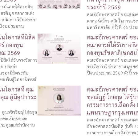
ประจำปี 2569
รย์และนิสิตระดับ
เกียรติบุคคลากรแห่ง
คณะอักษรศาสตร์ ขอแสดงค
างวัลการวิจัย สาขา
ศาสตร์คว้ารางวัลในการแข่
ำปีงบประมาณ
มหาวิทยาลัย ครั้งที่ 46 ปร
โอกาสที่นิสิต
คณะอักษรศาสตร์ ขอแ
ตร์ กองทุน
คณาจารย์ได้รับรางวั
าณ 2569
กองทุนรัชดาภิเษกส
สิตได้รับรางวัลการ
คณะอักษรศาสตร์ ขอแสดงคว
โภช ประจำ
รางวัลการวิจัย สาขามนุษย
่นของนิสิตระดับ
ปีงบประมาณ 2569 ดังนี้ รางว
ะพันธุ์วิทยานิพนธ์
นโอกาสที่ คุณ
คณะอักษรศาสตร์ ขอแ
คุณ ผู้มีอุปการะ
ชลณัฏฐ์ โกยกุล ได้ร
กรรมการการเลือกตั้ง 
แทนราษฎรกรุงเทพ
ุณวชิรวิชญ์ โก้สกุล
นายทะเบียนคณะ
คณะอักษรศาสตร์ ขอแสดงควา
การะคุณแก่สำนักงาน
อักษรศาสตรบัณฑิต รุ่นที่
กรรมการการเลือกตั้ง (กกต.