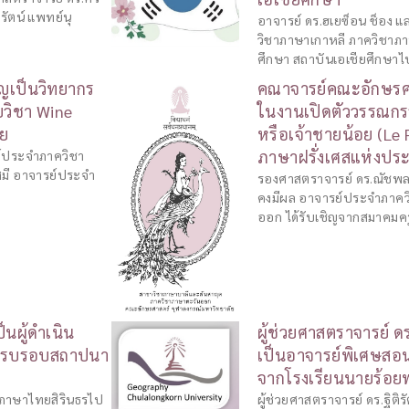
รัตน์ แพทย์นุ
อาจารย์ ดร.ฮเยซ็อน ช็อง 
วิชาภาษาเกาหลี ภาควิชาภา
ศึกษา สถาบันเอเชียศึกษาไป
ญเป็นวิทยากร
คณาจารย์คณะอักษรศาส
วิชา Wine
ในงานเปิดตัววรรณกร
ัย
หรือเจ้าชายน้อย (Le
ภาษาฝรั่งเศสแห่งปร
ย์ประจำภาควิชา
ศมี อาจารย์ประจำ
รองศาสตราจารย์ ดร.ณัชพล ศ
คงมีผล อาจารย์ประจำภาคว
ออก ได้รับเชิญจากสมาคมค
็นผู้ดำเนิน
ผู้ช่วยศาสตราจารย์ ดร.
นครบรอบสถาปนา
เป็นอาจารย์พิเศษสอ
จากโรงเรียนนายร้อย
นภาษาไทยสิรินธรไป
ผู้ช่วยศาสตราจารย์ ดร.ฐิติ