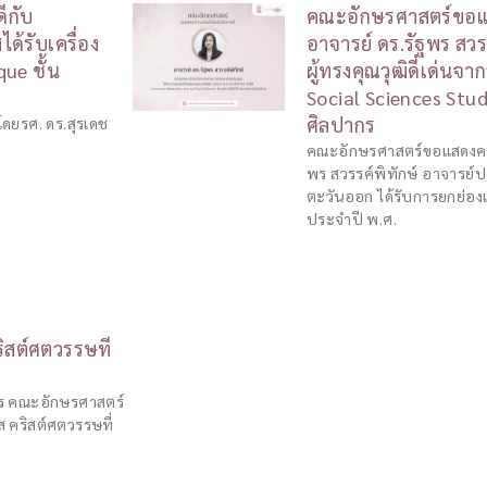
ีกับ
คณะอักษรศาสตร์ขอแส
ด้รับเครื่อง
อาจารย์ ดร.รัฐพร สวรร
ue ชั้น
ผู้ทรงคุณวุฒิดีเด่นจ
Social Sciences Stud
ศิลปากร
โดยรศ. ดร.สุรเดช
คณะอักษรศาสตร์ขอแสดงความ
พร สวรรค์พิทักษ์ อาจารย
ตะวันออก ได้รับการยกย่องเป
ประจำปี พ.ศ.
ริสต์ศตวรรษที่
าร คณะอักษรศาสตร์
ส คริสต์ศตวรรษที่