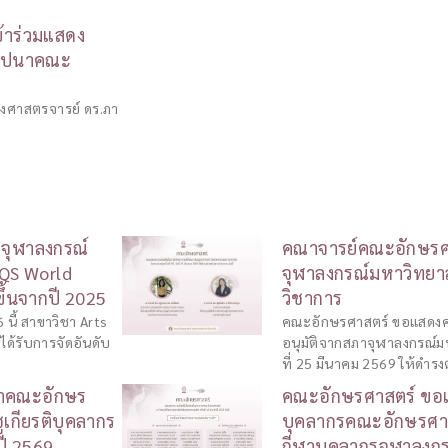
้าร่วมแสดง
ถาปนาคณะ
องศาสตรจารย์ ดร.ภา
งจุฬาลงกรณ์
คณาจารย์คณะอักษรศา
 QS World
จุฬาลงกรณ์มหาวิทยา
ขึ้นจากปี 2025
วิชาการ
นี้ สาขาวิชา Arts
คณะอักษรศาสตร์ ขอแสดงคว
ด้รับการจัดอันดับ
อนุมัติจากสภาจุฬาลงกรณ์มห
ที่ 25 มีนาคม 2569 ให้ดำรง
ษาคณะอักษร
คณะอักษรศาสตร์ ขอแ
ูเกียรติบุคลากร
บุคลากรคณะอักษรศาส
ปี 2569
กีฬาบุคลากรจุฬาลงกรณ