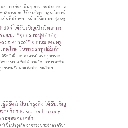
และอาจารย์ยองอึน จู อาจารย์ประจำภาค
ษาตะวันออก ได้รับเชิญจากศูนย์เกาหลี
เป็นที่ปรึกษางานวิจัยให้กับนายศุภณัฐ
ตร์ ได้รับเชิญเป็นวิทยากร
รมแปล “จุลลราชปุตตวตถุ
 Petit Prince)” จากสมาคมครู
ะเทศไทย ในพระราชูปถัมภ์ฯ
ิริสวัสดิ์ และอาจารย์ ดร.อรุณวรรณ
ิชาภาษาเอเชียใต้ ภาควิชาภาษาตะวัน
รูภาษาฝรั่งเศสแห่งประเทศไทย
ฐิติรัตน์ ปั้นบำรุงกิจ ได้รับเชิญ
นรายวิชา Basic Technology
พระจุลจอมเกล้า
รัตน์ ปั้นบำรุงกิจ อาจารย์ประจำภาควิชา