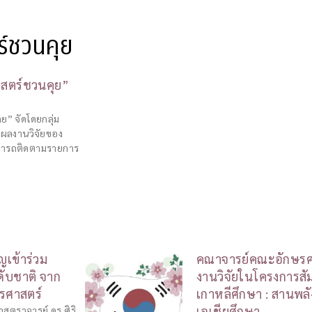
ร์ชวนคุย
าสตร์ชวนคุย”
ย” จัดโดยกลุ่ม
่ผลงานวิจัยของ
มารถติดตามรายการ
ญเข้าร่วม
คณาจารย์คณะอักษรศาส
ดับชาติ จาก
งานวิจัยในโครงการสั
รศาสตร์
เกาหลีศึกษา : สานพลั
เอเชียศึกษา
าสตราจารย์ ดร.ศิริ