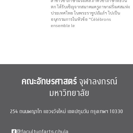
สาขาวิชาภาษาฝรั่งเศส ภาควิชาภาษาตะวัน
ตก ได้รับเชิญจากสมาคมครูภาษาฝรั่งเศสแห่ง
ประเทศไทย ในพระราชูปถัมภ์ฯ ไปเป็น
อนุกรรมการในหัวข้อ “Célébrons
ensemble le
คณะอักษรศาสตร์
จุฬาลงกรณ์
มหาวิทยาลัย
254 ถนนพญาไท แขวงวังใหม่ เขตปทุมวัน กรุงเทพฯ 10330
@facultyofarts.chula