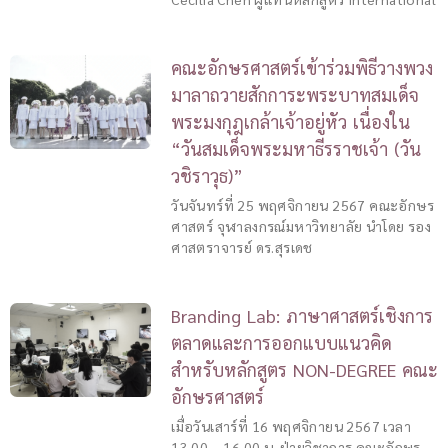
คณะอักษรศาสตร์เข้าร่วมพิธีวางพวง
มาลาถวายสักการะพระบาทสมเด็จ
พระมงกุฎเกล้าเจ้าอยู่หัว เนื่องใน
“วันสมเด็จพระมหาธีรราชเจ้า (วัน
วชิราวุธ)”
วันจันทร์ที่ 25 พฤศจิกายน 2567 คณะอักษร
ศาสตร์ จุฬาลงกรณ์มหาวิทยาลัย นำโดย รอง
ศาสตราจารย์ ดร.สุรเดช
Branding Lab: ภาษาศาสตร์เชิงการ
ตลาดและการออกแบบแนวคิด
สำหรับหลักสูตร NON-DEGREE คณะ
อักษรศาสตร์
เมื่อวันเสาร์ที่ 16 พฤศจิกายน 2567 เวลา
13.00 – 16.00 น. ฝ่ายวิชาการ คณะอักษร