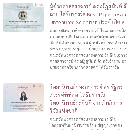
ผู้ช่วยศาสตราจารย์ ดร.ณัฏฐนันท์ จัน
ฉาย ได้รับรางวัล Best Paper by an
Untenured Scientist ประจำปีค.ศ. 
ผลงานดังกล่าวศึกษาความเข้าใจและการผลิตคำ
บุคคลของเด็กในกลุ่มออทิสซึมผู้พูดภาษาไทย เ
เด็กที่มีพัฒนาการปกติ ผู้สนใจสามารถอ่านบทค
https://doi.org/10.1080/10489223.2023
คณะอักษรศาสตร์ขอแสดงความยินดีในโอกาสที่ผ
ศาสตราจารย์ ดร.ณัฏฐนันท์ จันทร์เจ้าฉาย อาจ
ประจำภาควิชาภาษาศาสตร์ ได้รับรางวัล
วิทยานิพนธ์ของอาจารย์ ดร.รัฐพร
สวรรค์พิทักษ์ ได้รับรางวัล
วิทยานิพนธ์ระดับดี จากสำนักการ
วิจัยแห่งชาติ
คณะอักษรศาสตร์ขอแสดงความยินดีใน
โอกาสที่วิทยานิพนธ์ระดับปริญญาเอกของ