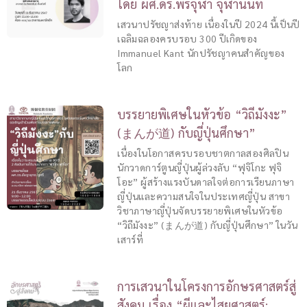
โดย ผศ.ดร.พีรจุฬา จุฬานนท์
เสวนาปรัชญาส่งท้าย เนื่องในปี 2024 นี้เป็นปี
เฉลิมฉลองครบรอบ 300 ปีเกิดของ
Immanuel Kant นักปรัชญาคนสำคัญของ
โลก
บรรยายพิเศษในหัวข้อ “วิถีมังงะ”
(まんが道) กับญี่ปุ่นศึกษา”
เนื่องในโอกาสครบรอบชาตกาลสองศิลปิน
นักวาดการ์ตูนญี่ปุ่นผู้ล่วงลับ “ฟุจิโกะ ฟุจิ
โอะ” ผู้สร้างแรงบันดาลใจต่อการเรียนภาษา
ญี่ปุ่นและความสนใจในประเทศญี่ปุ่น สาขา
วิชาภาษาญี่ปุ่นจัดบรรยายพิเศษในหัวข้อ
“วิถีมังงะ” (まんが道) กับญี่ปุ่นศึกษา” ในวัน
เสาร์ที่
การเสวนาในโครงการอักษรศาสตร์สู่
สังคม เรื่อง “ผีและไสยศาสตร์: