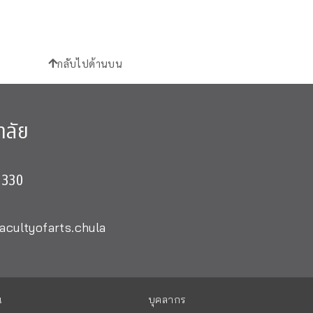
กลับไปด้านบน
าลัย
0330
acultyofarts.chula
น
บุคลากร