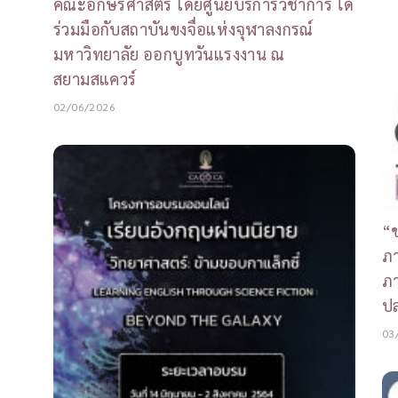
คณะอักษรศาสตร์ โดยศูนย์บริการวิชาการ ได้
ร่วมมือกับสถาบันขงจื่อแห่งจุฬาลงกรณ์
มหาวิทยาลัย ออกบูทวันแรงงาน ณ
สยามสแควร์
02/06/2026
“ข
ภ
ภ
ป
03