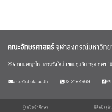
คณะอักษรศาสตร์
จุฬาลงกรณ์มหาวิทย
254 ถนนพญาไท แขวงวังใหม่ เขตปทุมวัน กรุงเทพฯ 1
arts@chula.ac.th
02-2184969
@f
ผู้สนใจเข้าศึกษา
นิสิตปัจจุบั