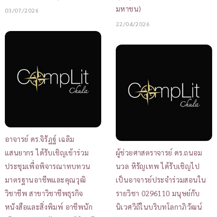
มหาชน)
03/07/2026
22/04/2026
อาจารย์ ดร.จิรัฏฐ์ เฉลิม
แสนยากร ได้รับเชิญเข้าร่วม
ผู้ช่วยศาสตราจารย์ ดร.ถนอม
ประชุมเพื่อพิจารณาทบทวน
นวล หิรัญเทพ ได้รับเชิญไป
มาตรฐานอาชีพและคุณวุฒิ
เป็นอาจารย์ประจำร่วมสอนใน
วิชาชีพ สาขาวิชาชีพธุรกิจ
รายวิชา 0296110 มนุษย์กับ
หนังสือและสิ่งพิมพ์ อาชีพนัก
นิเวศวิถีในบริบทโลกาภิวัฒน์