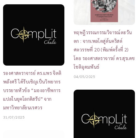
ทฤษฎีวรรณกรรมวิจารณ์ตะวัน
ตก : จากเพลโตสู่ต้นคริสต์
ศตวรรษที่ 20 (พิมพ์ครั้งที่ 2)
โดย รองศาสตราจารย์ ดร.สุรเดช
โชติอุดมพันธ์
รองศาสตราจารย์ ดร.แพร จิตติ
04/05/2025
พลังศรี ได้รับเชิญเป็นวิทยากร
บรรยายหัวข้อ “มองอาชีพการ
แปลในยุคโลกดิสรัป” จาก
มหาวิทยาลัยนเรศวร
31/07/2025