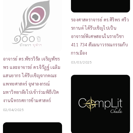
รองศาสตราจารย์ ดร.ศิริพร ศรีว
รกานต์ ได้รับเชิญไปเป็น
อาจารย์พิเศษสอนในรายวิชา
411 734 สัมมนาวรรณกรรมกับ
การเมือง
อาจารย์ ดร.พัชรวิรัล เจริญพัชร
03/03/2025
พร และอาจารย์ ดร.จิรัฏฐ์ เฉลิม
แสนยากร ได้รับเชิญจากคณะ
แพทยศาสตร์ จุฬาลงกรณ์
มหาวิทยาลัยไปเข้าร่วมพิธีเปิด
งานนิทรรศการข้ามศาสตร์
02/04/2025