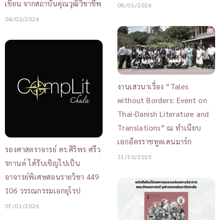
เขียน จากสถาบันคุณวุฒิวิชาชีพ
08/01/2026
04/02/2026
งานเสวนาเรื่อง “Tales
without Borders: Event on
Thai-Danish Literature and
Translations” ณ ทำเนียบ
เอกอัครราชทูตเดนมาร์ก
รองศาสตราจารย์ ดร.ศิริพร ศรีว
31/10/2025
รกานต์ ได้รับเชิญไปเป็น
อาจารย์พิเศษสอนรายวิชา 449
106 วรรณกรรมเอกยุโรป
07/01/2026