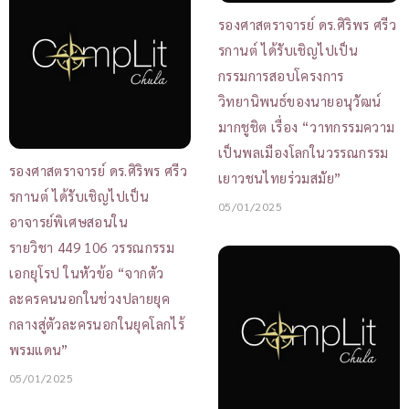
รองศาสตราจารย์ ดร.ศิริพร ศรีว
รกานต์ ได้รับเชิญไปเป็น
กรรมการสอบโครงการ
วิทยานิพนธ์ของนายอนุวัฒน์
มากชูชิต เรื่อง “วาทกรรมความ
เป็นพลเมืองโลกในวรรณกรรม
รองศาสตราจารย์ ดร.ศิริพร ศรีว
เยาวชนไทยร่วมสมัย”
รกานต์ ได้รับเชิญไปเป็น
05/01/2025
อาจารย์พิเศษสอนใน
รายวิชา 449 106 วรรณกรรม
เอกยุโรป ในหัวข้อ “จากตัว
ละครคนนอกในช่วงปลายยุค
กลางสู่ตัวละครนอกในยุคโลกไร้
พรมแดน”
05/01/2025