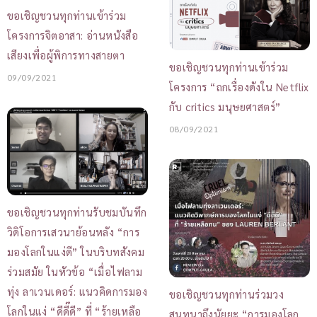
ขอเชิญชวนทุกท่านเข้าร่วม
โครงการจิตอาสา: อ่านหนังสือ
เสียงเพื่อผู้พิการทางสายตา
ขอเชิญชวนทุกท่านเข้าร่วม
09/09/2021
โครงการ “ถกเรื่องดังใน Netflix
กับ critics มนุษยศาสตร์”
08/09/2021
ขอเชิญชวนทุกท่านรับชมบันทึก
วิดิโอการเสวนาย้อนหลัง “การ
มองโลกในแง่ดี” ในบริบทสังคม
ร่วมสมัย ในหัวข้อ “เมื่อไฟลาม
ทุ่ง ลาเวนเดอร์: แนวคิดการมอง
ขอเชิญชวนทุกท่านร่วมวง
โลกในแง่ “ดีดี๊ดี” ที่ “ร้ายเหลือ
สนทนาถึงนัยยะ “การมองโลก