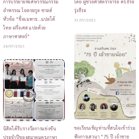
โดย ผู้ช่วยศาสตราจารย์ ดร.ธีระ
การบรรยายพิเศษวรรณกรรม
รุ่งธีระ
อำพรรณ โอตระกูล ซาลส์
หัวข้อ “ชื่อเฉพาะ…แปลได้
31/07/2021
ไทย-ฝรั่งเศส แปลด้วย
ภาษาศาสตร์”
24/07/2021
ขอเรียนเชิญท่านที่สนใจเข้าร่วม
นิสิตได้รับรางวัลการแข่งขัน
ฟังการเสวนา “75 ปี เจ้าชาย
ประจำปีของสมาคมครูภาษา