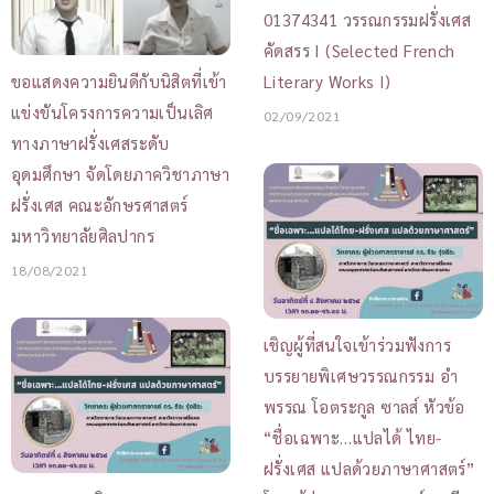
01374341 วรรณกรรมฝรั่งเศส
คัดสรร I (Selected French
Literary Works I)
ขอแสดงความยินดีกับนิสิตที่เข้า
แข่งขันโครงการความเป็นเลิศ
02/09/2021
ทางภาษาฝรั่งเศสระดับ
อุดมศึกษา จัดโดยภาควิชาภาษา
ฝรั่งเศส คณะอักษรศาสตร์
มหาวิทยาลัยศิลปากร
18/08/2021
เชิญผู้ที่สนใจเข้าร่วมฟังการ
บรรยายพิเศษวรรณกรรม อำ
พรรณ โอตระกูล ซาลส์ หัวข้อ
“ชื่อเฉพาะ…แปลได้ ไทย-
ฝรั่งเศส แปลด้วยภาษาศาสตร์”