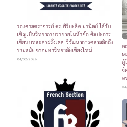
รองศาสตราจารย์ ดร.พิริยะดิศ มานิตย์ ได้รับ
เชิญเป็นวิทยากรบรรยายในหัวข้อ ศิลปะการ
เขียนบทละครฝรั่งเศส: วิวัฒนาการคลาสสิกถึง
ค
ร่วมสมัย จากมหาวิทยาลัยเชียงใหม่
Ma
04/02/2026
ผู
จั
อ
04