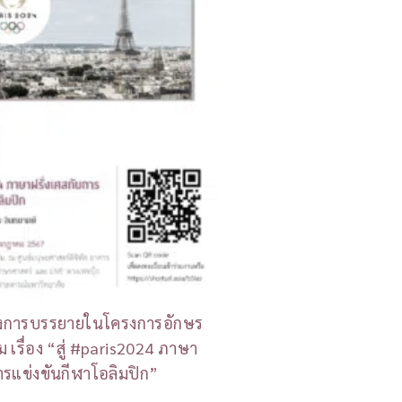
ังการบรรยายในโครงการอักษร
คม เรื่อง “สู่ #paris2024 ภาษา
การแข่งขันกีฬาโอลิมปิก”