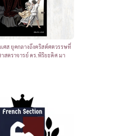
่งเศส ยุคกลางถึงคริสต์ศตวรรษที่
าสตราจารย์ ดร.พิริยะดิศ มา