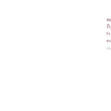
คณ
รั
Fr
es
28