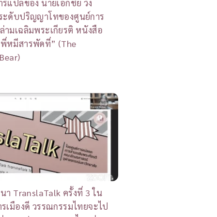
ารแปลของ นายเอกชัย วัง
ตระดับปริญญาโทของศูนย์การ
ามเฉลิมพระเกียรติ หนังสือ
ี่หมีสารพัดที่” (The
Bear)
นา TranslaTalk ครั้งที่ 3 ใน
การเมืองดี วรรณกรรมไทยจะไป