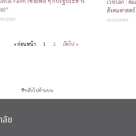
imal Farm (ซึ่งถี่พอ ๆ กับรัฐประหาร
เวทีโลก : ต
ทย)”
สังคมศาสตร์
/01/2021
22/12/2020
« ก่อนหน้า
1
2
ถัดไป »
กลับไปด้านบน
าลัย