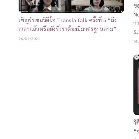
ขอ
Ne
เชิญรับชมวิดีโอ TranslaTalk ครั้งที่ 5 “ถึง
กา
เวลาแล้วหรือยังที่เราต้องมีมาตรฐานล่าม”
SJ
26/02/2021
03
วิ
“จ