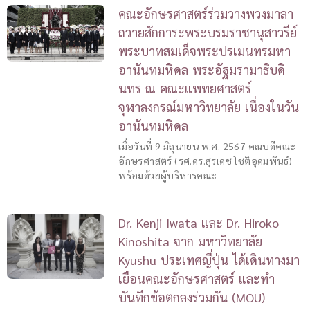
คณะอักษรศาสตร์ร่วมวางพวงมาลา
ถวายสักการะพระบรมราชานุสาวรีย์
พระบาทสมเด็จพระปรเมนทรมหา
อานันทมหิดล พระอัฐมรามาธิบดิ
นทร ณ คณะแพทยศาสตร์
จุฬาลงกรณ์มหาวิทยาลัย เนื่องในวัน
อานันทมหิดล
เมื่อวันที่ 9 มิถุนายน พ.ศ. 2567 คณบดีคณะ
อักษรศาสตร์ (รศ.ดร.สุรเดช โชติอุดมพันธ์)
พร้อมด้วยผู้บริหารคณะ
Dr. Kenji Iwata และ Dr. Hiroko
Kinoshita จาก มหาวิทยาลัย
Kyushu ประเทศญี่ปุ่น ได้เดินทางมา
เยือนคณะอักษรศาสตร์ และทำ
บันทึกข้อตกลงร่วมกัน (MOU)