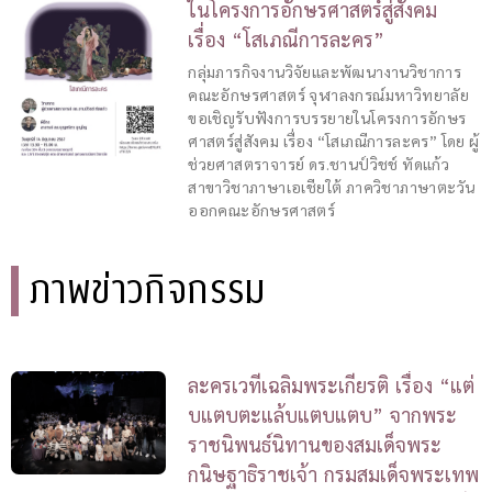
ในโครงการอักษรศาสตร์สู่สังคม
เรื่อง “โสเภณีการละคร”
กลุ่มภารกิจงานวิจัยและพัฒนางานวิชาการ
คณะอักษรศาสตร์ จุฬาลงกรณ์มหาวิทยาลัย
ขอเชิญรับฟังการบรรยายในโครงการอักษร
ศาสตร์สู่สังคม เรื่อง “โสเภณีการละคร” โดย ผู้
ช่วยศาสตราจารย์ ดร.ชานป์วิชช์ ทัดแก้ว
สาขาวิชาภาษาเอเชียใต้ ภาควิชาภาษาตะวัน
ออกคณะอักษรศาสตร์
ภาพข่าวกิจกรรม
ละครเวทีเฉลิมพระเกียรติ เรื่อง “แต่
บแตบตะแล้บแตบแตบ” จากพระ
ราชนิพนธ์นิทานของสมเด็จพระ
กนิษฐาธิราชเจ้า กรมสมเด็จพระเทพ