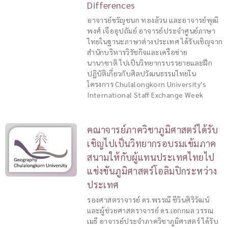
Differences
อาจารย์ขวัญชนก ทองล้วน และอาจารย์พุฒิ
พงศ์ เจืออุปถัมย์ อาจารย์ประจำศูนย์ภาษา
ไทยในฐานะภาษาต่างประเทศ ได้รับเชิญจาก
สำนักบริหารวิรัชกิจและเครือข่าย
นานาชาติ ไปเป็นวิทยากรบรรยายและฝึก
ปฏิบัติเกี่ยวกับศิลปวัฒนธรรมไทยใน
โครงการ Chulalongkorn University’s
International Staff Exchange Week
คณาจารย์ภาควิชาภูมิศาสตร์ได้รับ
เชิญไปเป็นวิทยากรอบรมเข้มภาค
สนามให้กับผู้แทนประเทศไทยไป
แข่งขันภูมิศาสตร์โอลิมปิกระหว่าง
ประเทศ
รองศาสตราจารย์ ดร.พรรณี ชีวินศิริวัฒน์
และผู้ช่วยศาสตราจารย์ ดร.เอกกมล วรรณ
เมธี อาจารย์ประจำภาควิชาภูมิศาสตร์ ได้รับ