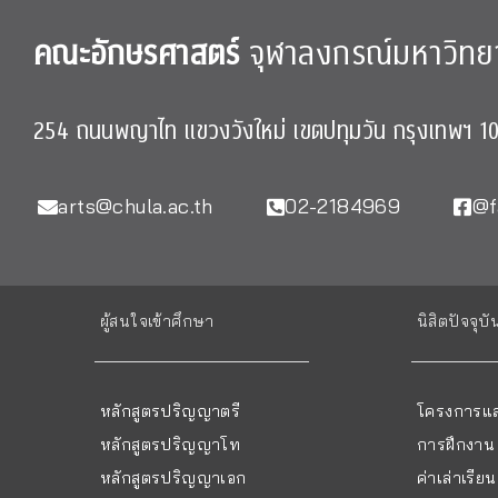
คณะอักษรศาสตร์
จุฬาลงกรณ์มหาวิทย
254 ถนนพญาไท แขวงวังใหม่ เขตปทุมวัน กรุงเทพฯ 1
arts@chula.ac.th
02-2184969
@f
ผู้สนใจเข้าศึกษา
นิสิตปัจจุบั
หลักสูตรปริญญาตรี
โครงการแล
หลักสูตรปริญญาโท
การฝึกงาน
หลักสูตรปริญญาเอก
ค่าเล่าเรี