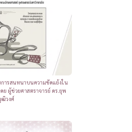
บการสนทนาบนความขัดแย้งใน
โดย ผู้ช่วยศาสตราจารย์ ดร.ยุพ
ุฒิวงศ์