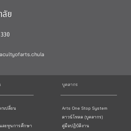
าลัย
0330
acultyofarts.chula
น
บุคลากร
กเปลี่ยน
Arts One Stop System
ดาวน์โหลด (บุคลากร)
ยนและทุนการศึกษา
คู่มือปฏิบัติงาน