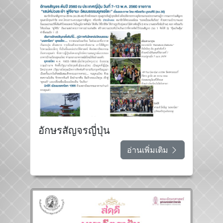
อักษรสัญจรญี่ปุ่น
อ่านเพิ่มเติม