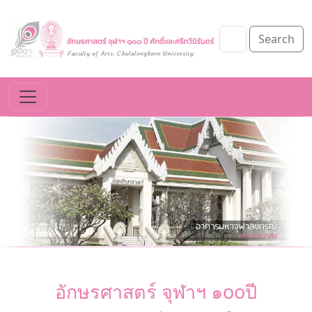
Search
อักษรศาสตร์ จุฬาฯ ๑ooปี