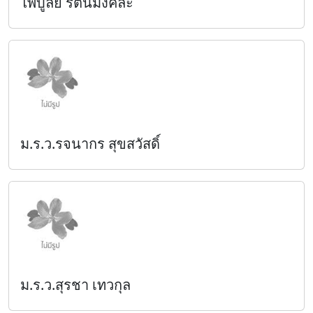
ไพบูลย์ รัตนมังคละ
ม.ร.ว.รจนากร สุขสวัสดิ์
ม.ร.ว.สุรชา เทวกุล