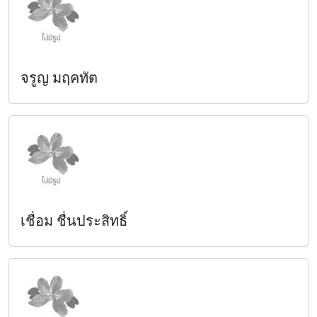
จรูญ มฤคทัต
เชื่อม ชื่นประสิทธิ์