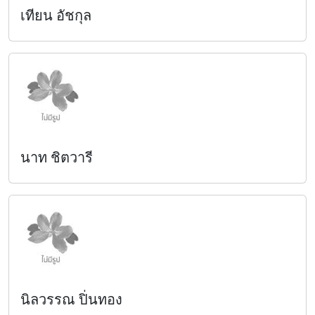
เทียน อัชกุล
นาท ชิตวารี
นิลวรรณ ปิ่นทอง