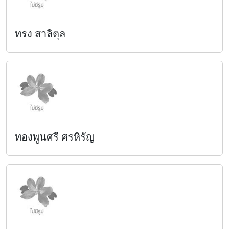
ทรง สาลิตุล
ทองพูนศรี ศรหิรัญ