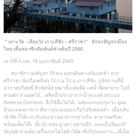
“ เลาะวัด - เลียบวัง เกาะสีชัง – ศรี
ราชา”
อักษรสัญจรเมือง
ไทย เพื่อสมาชิกสัมพันธ์ช่วงต้นปี 2560
เสาร์ที่ 4 และ 18 กุมภาพันธ์ 2560
สมาชิกร่วมสัญจร 70 คน ออกเดินทางกันแต่เช้า จาก
ศรีราชา นั่งเรือเพลินๆ 12 ก.ม.ไป อ.เกาะสีชัง ภูมิสถานที่มี
อากาศบริสุทธิ์ ทิวทัศน์สวยมาตั้งแต่อดีต แต่น้ำจืดหายาก ไม่มี
สวนผัก สวนผลไม้... ผลิตน้ำประปาจากน้ำทะเลด้วยระบบ
Reverse Osmosis จึงใช้ดื่มไม่ได้.. แต่ทะเลรอบๆเกาะ อุดม
ด้วยแหล่งอาหาร ที่ชาวประมงออกเรือไปจับตอนค่ำ เมื่อกลับ
เข้าฝั่ง ก็ได้เวลารับประทานอาหารกลางวัน อาหารเตรียม
พร้อมเต็มโต๊ะ ทั้ง กุ้ง หอย ปู ปลา ปลาหมึก และเมื่ออิ่มแปร้
Skylab สามล้อ เครื่องรถโตโยต้าได้พาซิ่งไปรอบเกาะ
…
ที่เป็น