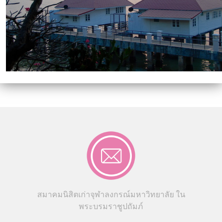
สมาคมนิสิตเก่าจุฬาลงกรณ์มหาวิทยาลัย ใน
พระบรมราชูปถัมภ์