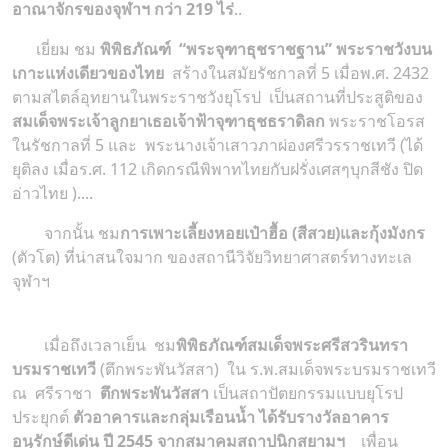
อาณาจักรของจุฬาฯ กว่า 219 ไร่
..
เยี่ยม ชม
พิพิธภัณฑ์ “พระจุฑาธุชราชฐาน” พระราชวังบน
เกาะแห่งเดียวของไทย
สร้างในสมัยรัชกาลที่ 5 เมื่อพ.ศ. 2432
ตามสไตล์อุทยานในพระราชวังยุโรป เป็นสถานที่ประสูติของ
สมเด็จพระเจ้าลูกยาเธอเจ้าฟ้าจุฑาธุชธราดิลก
พระราชโอรส
ในรัชกาลที่ 5 และ พระนางเจ้าเสาวภาผ่องศรีวรราชเทวี (ได้
ยุติลง เมื่อร.ศ. 112 เกิดกรณีพิพาทไทยกับฝรั่งเศสๆบุกสีชัง ปิด
อ่าวไทย )....
จากนั้น ชม
การเพาะเลี้ยงหอยเป๋าฮื้อ (สีสวย)และกุ้งมังกร
(ตัวโต) ที่น่าสนใจมาก ของสถานีวิจัยวิทยาศาสตร์ทางทะเล
จุฬาฯ
เมื่อถึงเวลาเย็น ชม
พิพิธภัณฑ์สมเด็จพระศรีสวรินทรา
บรมราชเทวี
(ตึกพระพันวัสสา) ใน ร.พ.สมเด็จพระบรมราชเทวี
ณ ศรีราชา
ตึกพระพันวัสสา
เป็นสถาปัตยกรรมแบบยุโรป
ประยุกต์
ตัวอาคารและกลุ่มเรือนน้ำ ได้รับรางวัลอาคาร
อนุรักษ์ดีเด่น ปี 2545 จากสมาคมสถาปนิกสยามฯ
เพื่อน