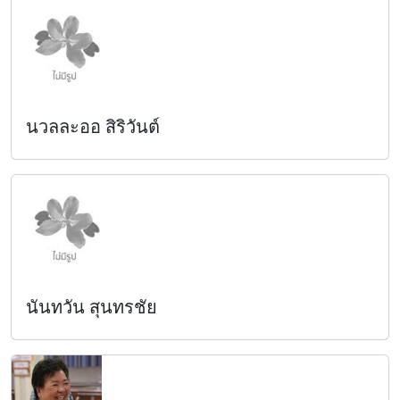
นวลละออ สิริวันต์
นันทวัน สุนทรชัย