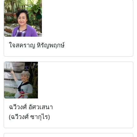
ใจสคราญ หิรัญพฤกษ์
ฉวีวงศ์ อัศวเสนา
(ฉวีวงศ์ ซากุไร)