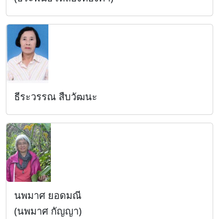
ธีระวรรณ สืบวัฒนะ
นพมาศ ยอดมณี
(นพมาศ กัญญา)