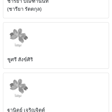
ชารียา ปิณฑานนท์
(ชารียา รัตตกุล)
ชูศรี สังข์ศิริ
ฐานิตย์ เจริญจิตต์