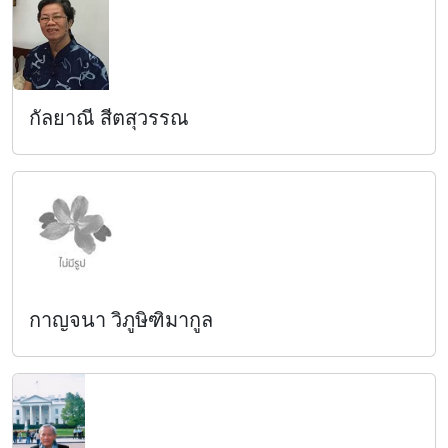
กัลยาณี สีตสุวรรณ
กาญจนา วิภูษิฑิมากูล