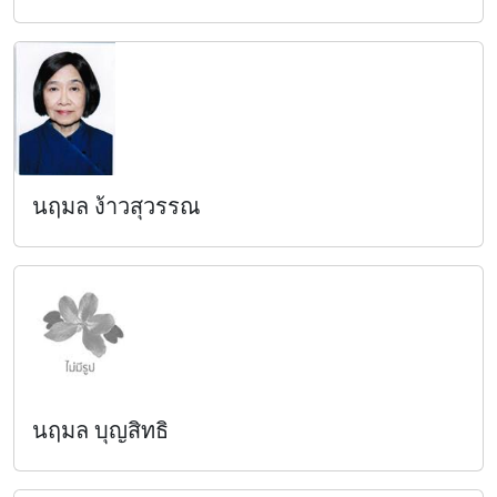
นฤมล ง้าวสุวรรณ
นฤมล บุญสิทธิ