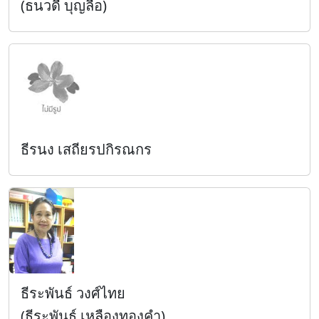
(ธนวดี บุญลือ)
ธีรนง เสถียรปกิรณกร
ธีระพันธ์ วงศ์ไทย
(ธีระพันธ์ เหลืองทองคำ)