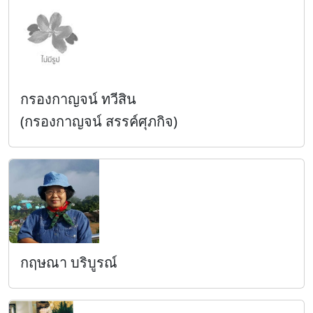
กรองกาญจน์ ทวีสิน
(กรองกาญจน์ สรรค์ศุภกิจ)
กฤษณา บริบูรณ์