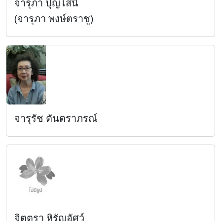
จารุภา ปุญโสนี
(จารุภา พงษ์ตราชู)
จารุรัช ตันตราภรณ์
จิตตรา หิรัญอัศว์