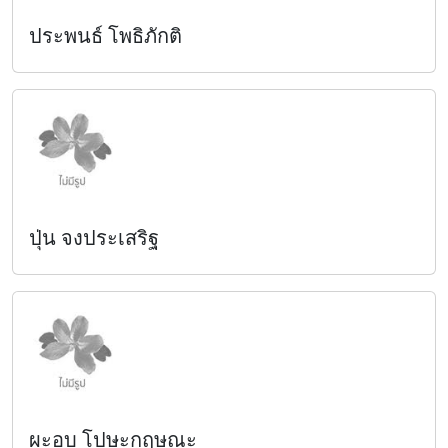
ประพนธ์ โพธิภักติ
ปุ่น จงประเสริฐ
ผะอบ โปษะกฤษณะ