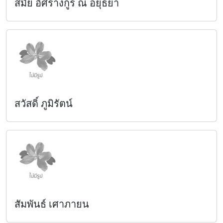
สมัย อิศรางกูร ณ อยุธยา
สวัสดิ์ ภูมิรัตน์
สัมพันธ์ เศาภายน