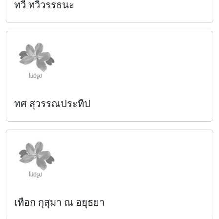
ทวี ทวีวรรธนะ
ทศ สุวรรณประทีป
เทือก กุสุมา ณ อยุธยา