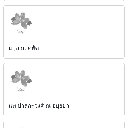
นกุล มฤคทัต
นพ ปาลกะวงศ์ ณ อยุธยา