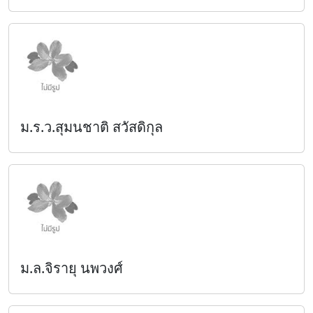
ม.ร.ว.สุมนชาติ สวัสดิกุล
ม.ล.จิรายุ นพวงศ์