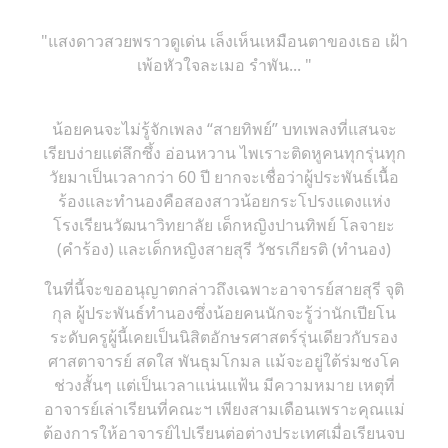
"แสงดาวสวยพราวดูเด่น เล็งเห็นเหมือนตาของเธอ เฝ้า
เพ้อหัวใจละเมอ รำพัน... "
น้อยคนจะไม่รู้จักเพลง “สายทิพย์” บทเพลงที่แสนจะ
เรียบง่ายแต่ลึกซึ้ง อ่อนหวาน ไพเราะติดหูคนทุกรุ่นทุก
วัยมาเป็นเวลากว่า 60 ปี ยากจะเชื่อว่าผู้ประพันธ์เนื้อ
ร้องและทำนองคือสองสาวน้อยกระโปรงแดงแห่ง
โรงเรียนวัฒนาวิทยาลัย เด็กหญิงปานทิพย์ โลจายะ
(คำร้อง) และเด็กหญิงสายสุรี วัชรเกียรติ (ทำนอง)
ในที่นี้จะขออนุญาตกล่าวถึงเฉพาะอาจารย์สายสุรี จุติ
กุล ผู้ประพันธ์ทำนองซึ่งน้อยคนนักจะรู้ว่านักเปียโน
ระดับครูผู้นี้เคยเป็นนิสิตอักษรศาสตร์รุ่นเดียวกับรอง
ศาสตาจารย์ สดใส พันธุมโกมล แม้จะอยู่ใต้ร่มชงโค
ช่วงสั้นๆ แต่เป็นเวลาแน่นแฟ้น มีความหมาย เหตุที่
อาจารย์เล่าเรียนที่คณะฯ เพียงสามเดือนเพราะคุณแม่
ต้องการให้อาจารย์ไปเรียนต่อต่างประเทศเมื่อเรียนจบ