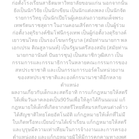
ก่อตั้งโรงเรียนสาธิตมหาวิทยาลัยขอนแก่น นอกจากนั้น
ยังเป็นนักวิจัย เป็นนักเขียน เป็นนักแต่งเพลง เป็นนักจัด
รายการวิทยุ เป็นนักเปียโนผู้เคยเล่นถวายสมเด็จพระ
เทพรัตนราชสุดาฯ ในงานคอนเสิร์ตกาชาด เป็นผู้ร่วม
ก่อตั้งวงดุริยางค์ซิมโฟนีกรุงเทพ เป็นผู้ก่อตั้งวงดุริยางค์
เยาวชนไทย เป็นรองโฆษกรัฐบาล (สมัยท่านนายกฯ พล
เอกเปรม ติณสูลานนท์) เป็นรัฐมนตรีสองสมัย (สมัยท่าน
นายกฯอานันท์ ปันยารชุน) เป็นสมาชิกวุฒิสภา เป็น
กรรมการและกรรมาธิการในหลายคณะกรรมการของ
สหประชาชาติ และเป็นกรรมการบอร์ดในหน่วยงาน
ของสหประชาชาติและองค์กรนานาชาติอีกหลาย
ตำแหน่ง
ผลงานเกี่ยวกับเด็กและสตรีอาทิ การแก้กฎหมายให้สตรี
ได้เพิ่มวันลาคลอดเป็น90วันเพื่อให้ลูกได้กินนมแม่ แก้
กฎหมายให้เด็กที่เกิดจากสตรีไทยที่สมรสกับคนต่างด้าว
ได้สัญชาติไทยโดยอัตโนมัติ แก้กฎหมายให้เด็กที่ไม่มี
ใบเกิดหรือทะเบียนบ้านได้เข้าเรียน แก้กฎหมายให้สตรี
และบุรุษมีความเท่าเทียมในการจ้างงานและการครอง
ตำแหน่งสูง และแก้กฎหมายมิให้มีการคุกคามทางเพศ