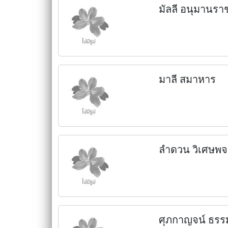
มัลลี อนุมานร
มาลี สมาหาร
ลำดวน วิเศษพจ
ศุภกาญจน์ ธรรม