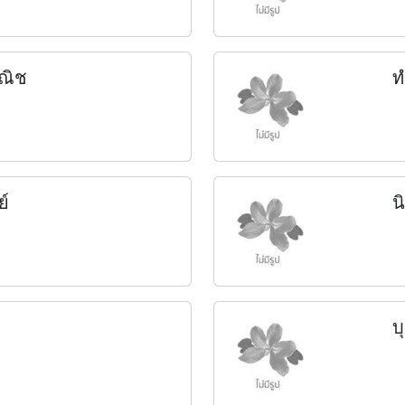
วณิช
ท
ย์
น
บ