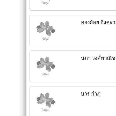
ทองย้อย อิงคะ
นภา วงศ์พาณิช
บวร กำภู