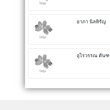
อาภา นิลหิรัญ
อุไรวรรณ ตันฑส