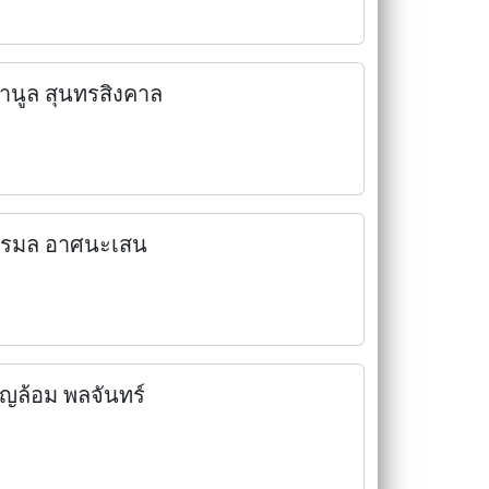
ำนูล สุนทรสิงคาล
ิรมล อาศนะเสน
ุญล้อม พลจันทร์