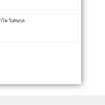
ำไพ วิเศษกุล