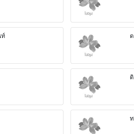
ท์
ด
ด
ท