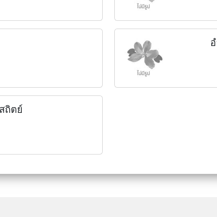
อ
ถิตย์