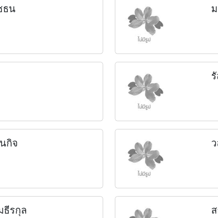
าชธน
ม
ร
นกิจ
ว
ธีรกุล
ส