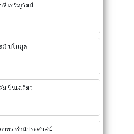
าลี เจริญรัตน์
ัสมี มโนมูล
ลัย ปิ่นเฉลียว
ถาพร ชำนิประศาสน์