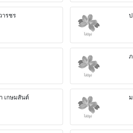
นวารชร
ป
ภ
า เกษมสันต์
ม