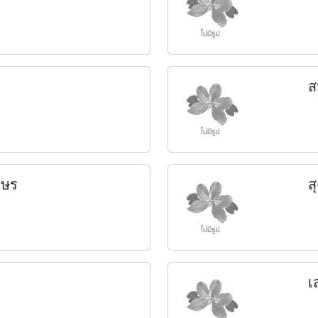
ส
กษร
ส
เ