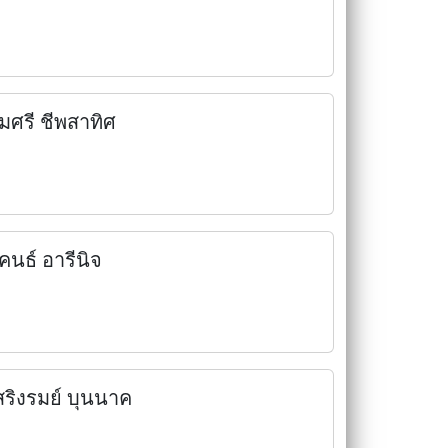
มศรี ชีพสาทิศ
ุคนธ์ อารีนิจ
สริงรมย์ บุนนาค