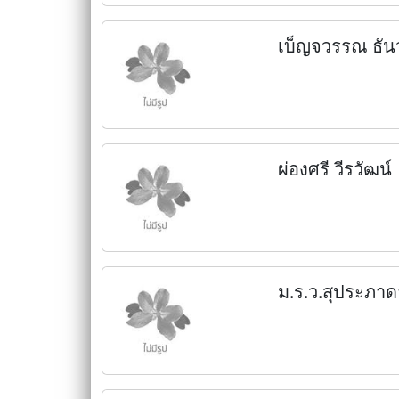
เบ็ญจวรรณ ธั
ผ่องศรี วีรวัฒน์
ม.ร.ว.สุประภาด