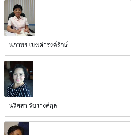
นภาพร เมฆดำรงค์รักษ์
นริศสา วัชรางค์กุล