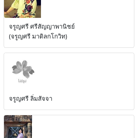
จรูญศรี ศรีสัญญาพานิชย์
(จรูญศรี มาดิลกโกวิท)
จรูญศรี ลิ่มสัจจา