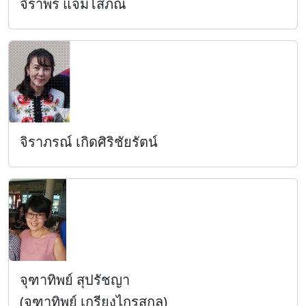
จิราพร แจ่มโสภณ
จิราภรณ์ เกิดศิริชัยรัตน์
จุฑาทิพย์ สุปรัชญา
(จุฑาทิพย์ เกรียงไกรสกุล)