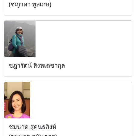
(ชญาดา พูลเกษ)
ชฎารัตน์ สิงหเดชากุล
ชมนาด สุคนธสิงห์