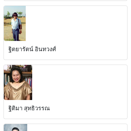
ฐิตยารัตน์ อินทวงศ์
ฐิติมา สุทธิวรรณ