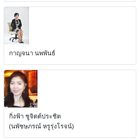
กาญจนา นพพันธ์
กิ่งฟ้า ชูจิตต์ประชิต
(นพัชษภรณ์ หรูรุ่งโรจน์)