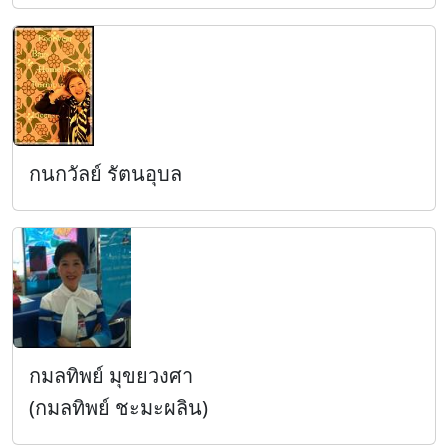
กนกวัลย์ รัตนอุบล
กมลทิพย์ มุขยวงศา
(กมลทิพย์ ชะมะผลิน)