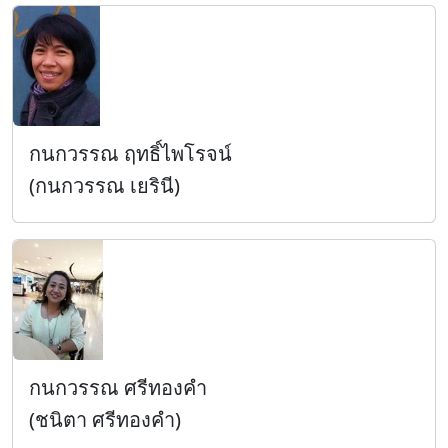
กนกวรรณ ฤทธิ์ไพโรจน์
(กนกวรรณ เยรินี)
กนกวรรณ ศรีทองคำ
(ชนิตา ศรีทองคำ)