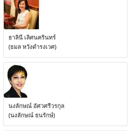
ธาลินี เลิศนครินทร์
(ธมล หวังดำรงเวศ)
นงลักษณ์ อัศวศรีวรกุล
(นงลักษณ์ ธนรักษ์)