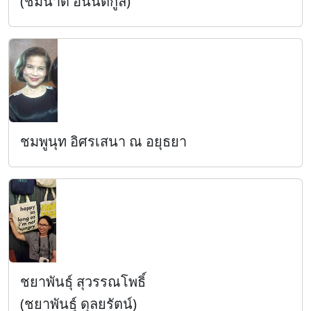
(ชมนาด อนันตกูล)
ชมพูนุท อิศรเสนา ณ อยุธยา
ชยาพันธุ์ สุวรรณโพธิ์
(ชยาพันธุ์ ดุลยรัตน์)