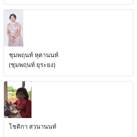
ชุมพฤนท์ หุตานนท์
(ชุมพฤนท์ ยุระยง)
โชติกา สวนานนท์