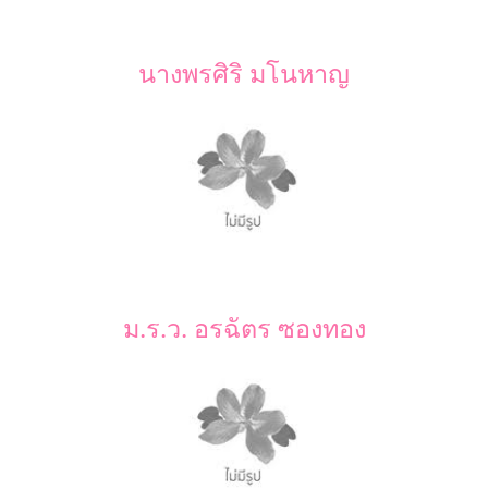
นางพรศิริ มโนหาญ
ม.ร.ว. อรฉัตร ซองทอง