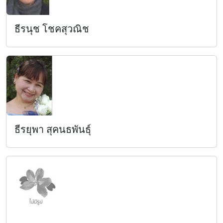
ธีรนุช โชคสุวณิช
ธีรยุพา สุคนธพันธุ์