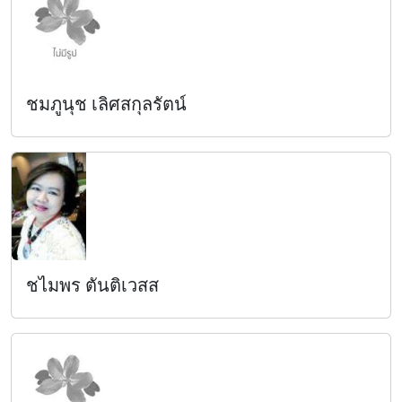
ชมภูนุช เลิศสกุลรัตน์
ชไมพร ตันติเวสส