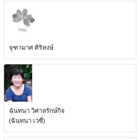
จุฑามาศ ศิริหงษ์
ฉันทนา วิศาลรักษ์กิจ
(ฉันทนา เวซี่)