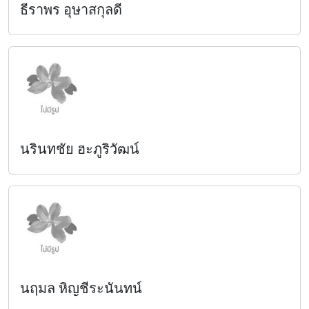
ธีราพร อุษาสกุลดี
นรินทชัย ฮะภูริวัฒน์
นฤมล หิญชีระนันทน์