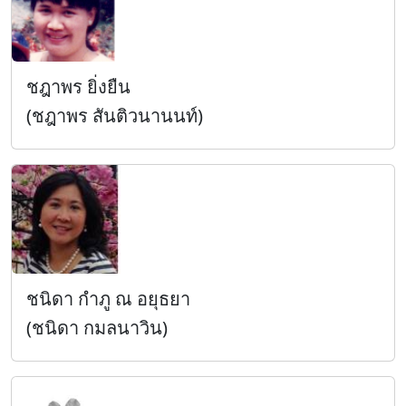
ชฎาพร ยิ่งยืน
(ชฎาพร สันติวนานนท์)
ชนิดา กำภู ณ อยุธยา
(ชนิดา กมลนาวิน)