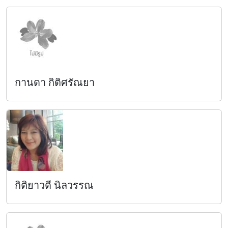
กานดา กิติศรัณยา
กิติยาวดี นิลวรรณ