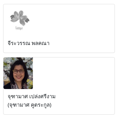
จีระวรรณ พลคณา
จุฑามาศ เปล่งศรีงาม
(จุฑามาศ คูตระกูล)