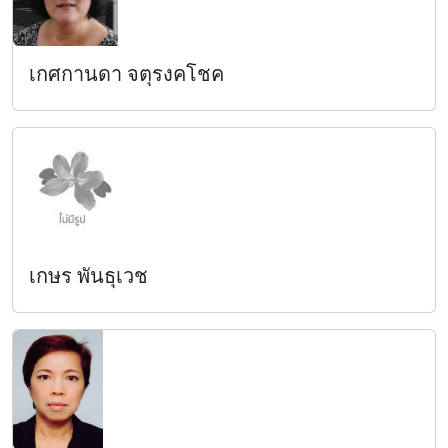
เกศกานดา จตุรงคโชค
เกษร พันธุเวช