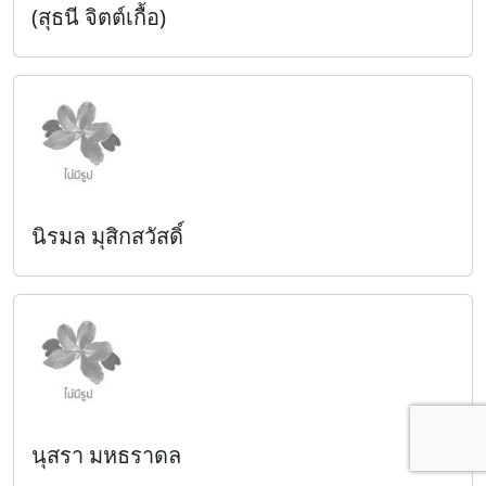
(สุธนี จิตต์เกื้อ)
นิรมล มุสิกสวัสดิ์
นุสรา มหธราดล