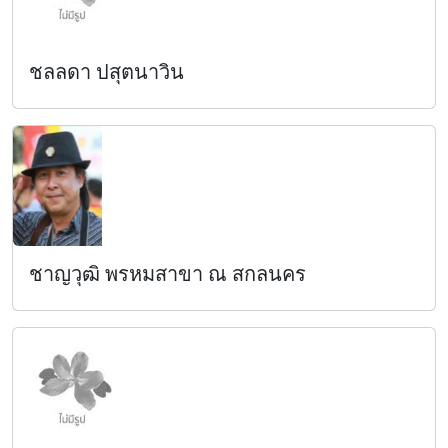
ชลลดา ปสุตนาวิน
ชาญวุฒิ พรหมสาขา ณ สกลนคร