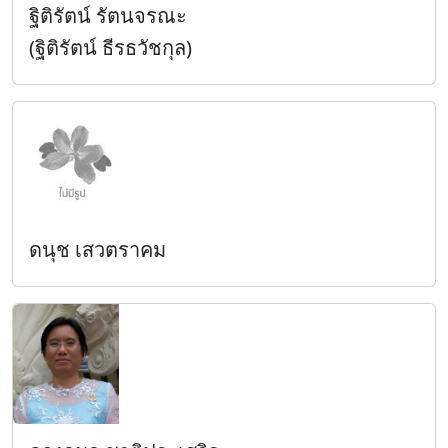
ฐิติรัตน์ รัตนจรณะ
(ฐิติรัตน์ ธีรธวัชกุล)
ดนุช เสวตราคม