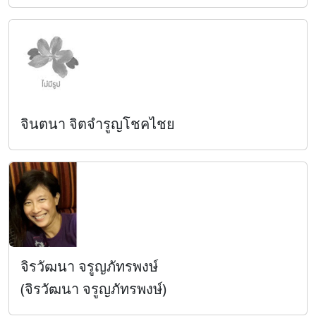
จินตนา จิตจำรูญโชคไชย
จิรวัฒนา จรูญภัทรพงษ์
(จิรวัฒนา จรูญภัทรพงษ์)