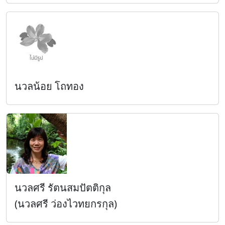
นวลน้อย โถทอง
นวลศรี รัตนสมปัตติกุล
(นวลศรี ว่องไวทยกรกุล)