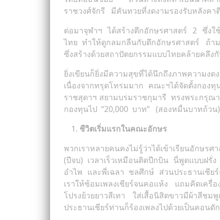
ราชวงศ์จักรี มีคันทวยที่งดงามรองรับหลังคาตึ
ต่อมาจุฬาฯ ได้สร้างตึกอักษรศาสตร์ 2 ซึ่งใช
ไทย ทำให้ดูกลมกลืนกับตึกอักษรศาสตร์ ถ้ามอ
ซึ่งสร้างด้วยสถาปัตยกรรมแบบไทยคล้ายคลึงกับ
ยิ่งเขียนก็ยิ่งมีความสุขที่ได้นึกถึงภาพคว
เนื่องจากทรุดโทรมมาก คณะฯได้จัดตั้งกองทุน
ราชสุดาฯ สยามบรมราชกุมารี ทรงพระกรุณารั
กองทุนไป “20,000 บาท” (สองหมื่นบาทถ้วน) แ
ชีวิตเริ่มแรกในคณะอักษร
พวกเราหลายคนคงไม่รู้ว่าได้เข้าเรียนอักษรศาส
(ปีจบ) เวลาเร็วเหมือนติดปีกบิน นี่พูดแบบฝรั่ง 
อำไพ และพี่เฉลา ชลศึกษ์ ส่วนประธานเชียร์คือ 
เราให้ซ้อมเพลงเชียร์จนคอแห้ง แถมคิดเครื่องแ
โปรงย้วยยาวสีเทา ใส่เสื้อนิสิตขาวมีผ้าสี
ประธานเชียร์ท่านก็ร้องเพลงไปด้วยเป็นคอนดักเตอ