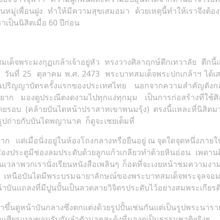
ู่เพื่อนฝูง ทำให้มีความสุขเสมอมา ด้วยเหตุนี้ทำให้เราจึงต้องจ
เป็นนิสิตเมื่อ 60 ปีก่อน
สมเด็จพระมงกุฏเกล้าเจ้าอยู่หัว ทรงวางศิลาฤกษ์ตึกเทวาลัย ตึกนี
ียน วันที่ 25 ตุลาคม พ.ศ. 2473 พระบาทสมเด็จพระปกเกล้าฯ ไ
ราชทานปริญญาบัตรครั้งแรกของประเทศไทย นอกจากความสำคัญดัง
ด้ยาก มองดูประณีตงดงามไปทุกแง่ทุกมุม เป็นการก่อสร้างที่ใช้
ยรอบ (คล้ายบันไดหน้าปราสาทเขาพนมรุ้ง) ตรงนี้แหละที่นิสิตมาย
รูปถ่ายกับบันไดพญานาค ก็ดูจะเชยเต็มที่
ก แต่เมื่อนั่งอยู่ในห้องโถงกลางหรือยืนอยู่ ณ จุดใดจุดหนึ่งภาย
งประตูมีช่องลมประดับด้วยลูกแก้วเกลียวทำด้วยหินอ่อน เพดานตึกนั้
ะนั้นเวลาพวกเรานั่งเรียนหนังสือเพลินๆ ก็อดที่จะเงยหน้าชมควา
โรป เหนือบันไดมีพระบรมฉายาลักษณ์ของพระบาทสมเด็จพระจุลจอม
้าบันแถลงที่มีปูนปั้นเป็นลวดลายวิจิตรประดับไว้อย่างสมพระเกียรต
ึ้นดูหน้าบันกลางซึ่งตกแต่งด้วยรูปปั้นเช่นกันแต่เป็นรูปพระน
ศียรแบบขอมรับกับลำตัวนาคสะดุ้งที่มองดูเป็นธรรมชาติจริงๆ