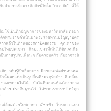
ับปากกาเขียนระลึกถึงชีวิตใน “เทวาลัย” ที่ให้
้เดิมใช้เป็นตึกบัญชาการของมหาวิทยาลัย ต่อมา
ด้เสด็จพระราชดำเนินมาพระราชทานปริญญาบัตร
กล่าวแล้วในด้านของสถาปัตยกรรม คุณค่าของ
ศิลปไทยปนเขมร ศิลปะเขมรที่เห็นได้ชัดเจนคือ
ืนถ่ายรูปกับเพื่อน ๆ กับครอบครัว กับอาจารย์
ในตึก กลับรู้สึกเย็นสบาย มีสายลมพัดผ่านตลอด
นตกแต่งเป็นรูปสี่เหลี่ยมจตุรัสบ้าง สี่เหลี่ยม
มงามของเพดานไม่ได้ บันไดหินอ่อนห้องโถงกลาง
เกล้าฯ ประดิษฐานไว้ ให้พวกเรากราบไหว้ทุก
ิ
ารายณ์ล้อมด้วยใบพฤกษา มีช่อฟ้า ใบระกา แบบ
 ส่วนหน้าบันนเล็กตรงกลางนั้นทำเป็นตราพระ