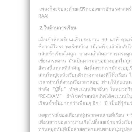
เพลงก็จะจบลงด้วยสปิริตของชาวอักษรศาสตร
R
2.
ในด้านการเรียน
เมื่อเข้าห้องเรียนแล้วประมาณ 30 นาที คุณเพ
ชื่อว่ามีใครขาดเรียนบ้าง เมื่อเสร็จแล้วก็
กลับเข้าเรียนไม่ถูก บางคนก็เกิดอาการกระดูก
เขียนกระดาน มันเป็นความสุขอย่างบอกไม่ถูกที
อีตรงนี้แหละที่สำคัญ ดังนั้นพวกเรามักจะอยู่
ส่วนใหญ่จะนั่งเรียนตัวตรงตามองที่โต๊ะเรียน ไม
เวลาท่านให้งานหรือเวลาสอบ ท่านให้คะแนนค
กำลัง “บู๊ลิ้ม” ทำคะแนนวิชาอื่นๆ ในหมวดว
“RE-EXAM” ถ้าโชคร้ายหนักเกิดได้คะแนนในหม
เรียนซ้ำชั้นมากกว่าเพื่อนๆ อีก 1 ปี เป็นที่รู
เหตุการณ์ของเพื่อนกลุ่มพวกคนสวยที่เรียน +
เพื่อนสาวของเรานานเกินไปก็เลยเข้ามานั่งเรี
ท่านหยุดทันทีเมื่อสายตาพานพบชายหนุ่มรูปหล่อ