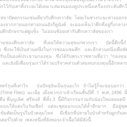
กไว้กับเสาทิ้งระยะได้เหมาะสมจนมองดูประหนึ่งเครื่องประดับตึกให
้สถาปัตยกรรมเช่นเดียวกับตึกเทวาลัย โดยเว้นช่วงระยะห่างออกจา
งจากภายนอกทางถนนอังรีดูนังต์ จะมองเห็นว่าตึกที่อยู่กึ่งกลา
ตึกอักษรฯแต่ดูแข็ง ไม่อ่อนช้อยเท่ากับตึกเทวาลัยของเรา
ามงดงามของตึกเทวาลัย ที่เคยให้ความสุขแก่พวกเรา บัดนี้ตึกนี้ก
 ซึ่งจะใช้เงินส่วนหนึ่งในการซ่อมแซมตึก และอีกส่วนหนึ่งเพื่อพ
บเป็นองค์ประธานกองทุน ซึ่งได้รับพระราชทานชื่อว่า “กองทุนบ
ละยังมีเพื่อนรุ่นเราได้ร่วมบริจาคส่วนตัวสมทบกองทุนนี้อีกหล
ตร์รุ่นที่เท่าไร รุ่นปัจจุบันเป็นรุ่นอะไร ถ้าไม่รู้ก็จะขอบอก
(Time Flies) นะเนี่ย เมื่อพวกเราเข้าเรียนชั้นปีที่ 1 พ.ศ. 2496 นั้น
พี่บุญเลิศ ศรีหงส์ พี่ทั้ง 3 นี้มีกิจกรรมร่วมกับน้องใหม่ตลอดปี
บบให้แต่งในวันเชียร์ แต่ละชุดออกแบบได้ล้ำลึกมาก มีอยู่ชุดหนึ
ชมพูเข้มตัดเป็นรูปใบบัวคลุมไหล่ มีเชือกที่ปลายใบบัวสำหรับ
ร์ไปด้วย เพลงหนึ่งที่ยังพอจะจำเนื้อได้มีดังนี้