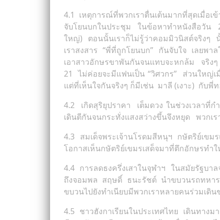
4.1 เหตุการณ์ที่พวกเราตื่นเต้นมากที่สุดเมื่อเข้
จับโยนบกในประชุม ในข้อหาทำหนังสือวัน 23
ใหญ่) ตอนนั้นเราก็ไม่รู้ว่าคอมมิวนิสต์จริงๆ นั
เราสงสาร “พี่ที่ถูกโยนบก” กันจับใจ เลยพา
เอาสาวอักษรขาพันกันจนแทบจะหกล้ม จริงๆ แล
21 ไม่ค่อยจะมีแฟนเป็น “วิศวกร” ส่วนใหญ่เ
แต่ที่เห็นใจกันจริงๆ ก็มีเช่น มาลี (เงาะ) กับพี
4.2 เกิดสุริยุปราคา เต็มดวง ในช่วงเวลาที่
เดินตีกันจนกระทั่งแสงสว่างขึ้นจึงหยุด พวกเ
4.3 สมเด็จพระเจ้านโรดมสีหนุฯ กษัตริย์เขมร
โอกาสเห็นกษัตริย์เขมรเสด็จมาที่ตึกอักษรทำให
4.4 การลดธงครึ่งเสาในจุฬาฯ ในสมัยรัฐบาล
ถึงจอมพล สฤษดิ์ ธนะรัชต์ นำขบวนรถทหารเข้า
ขบวนไปยังทำเนียบมีพวกเราหลายคนร่วมเดินขบว
4.5 ชาวฮังกาเรียนในประเทศไทย เดินทางมาย