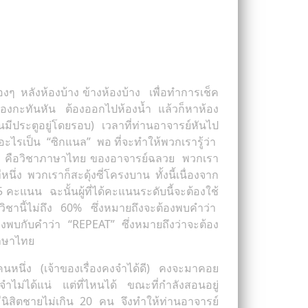
งๆ หลังห้องบ้าง ข้างห้องบ้าง เพื่อทำการเช็ค
ท้องกะทันหัน ต้องออกไปห้องน้ำ แล้วก็หาห้อง
นมีประตูอยู่โดยรอบ) เวลาที่ท่านอาจารย์หันไป
อะไรเป็น “ซิกแนล” พอ ที่จะทำให้พวกเรารู้ว่า
กล้าหนี คือวิชาภาษาไทย ของอาจารย์ฉลวย พวกเรา
นึ่ง พวกเราก็สะดุ้งซี่โครงบาน ทั้งนี้เนื่องจาก
นน ฉะนั้นผู้ที่ได้คะแนนระดับนี้จะต้องใช้
ิชานี้ไม่ถึง 60% ซึ่งหมายถึงจะต้องพบคำว่า
งพบกับคำว่า “REPEAT” ซึ่งหมายถึงว่าจะต้อง
าภาษาไทย
คนหนึ่ง (เจ้าของเรื่องคงจำได้ดี) คงจะมาคอย
จำไม่ได้แน่ แต่ที่ไหนได้ ขณะที่กำลังสอนอยู่
่มีนิสิตชายไม่เกิน 20 คน จึงทำให้ท่านอาจารย์