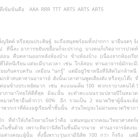
์ที่เข้มข้นคือ AAA RRR TTT ARTS ARTS ARTS
AA!
็ญจิตต์ หรือคุณประดิษฐ์ จะถือสมุดพร้อมทั้งปากกา มายืนจดๆ จ้อ
กลับไป ทีนี้ละ อาการขยับเขยื้อนก็จะปรากฎ บางคนก็เกิดอาการปวด
อ่อน คืบคลานออกหลังห้องบ้าง ข้างห้องบ้าง (เนื่องจากห้องเรีย
่ได้หนีเรียน แต่จะมีบางเวลา เช่น ใกล้สอบ ท่านอาจารย์มักจะมี
เรียนกันครบครัน เหมือน “นกรู้” แต่มีอยู่วิชาหนึ่งที่นิสิตไม่
่กล้าสบตาท่านอาจารย์ ดังนั้นเวลาท่านพูดเสียงดัง หรือทุบโต๊ะ ทีห
่อนข้างประหยัดมาก เช่น คะแนนเต็ม 100 พวกเราบางคนได้ 5 คะแ
ิชาภาษาไทยให้ดีที่สุด มิฉะนั้น จะทำคะแนนรวมปลายปีในหมวดว
วดวิชาอื่นต่ำกว่า 60% อีก รวมเป็น 2 หมวดวิชาผู้นั้นจะต้อ
้กันว่าพวกเราที่ต้องอยู่เรียนซ้ำชั้นนั้น ส่วนใหญ่จะไม่ผ่านหมวดวิช
 รัก ที่ทำให้เกิดใจหายใจคว่ำคือ แฟนหนุ่มจากคณะวิทยาศาสตร์
ยนในชั้นด้วย เพราะคิดว่านิสิตในชั้นมีมากมาย ท่านอาจารย์คงจะ
ต่างคณะผู้นั้น ทั้งนี้เพราะรุ่นเรามีนิสิต 100 กว่า ก็จริง แต