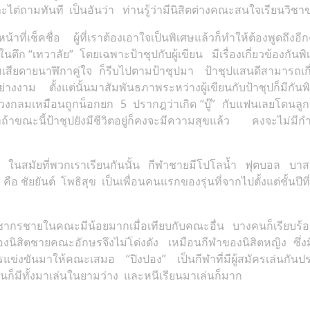
ไต่ถามทันที เป็นอันว่า ท่านรู้ว่ามีนิสิตต่างคณะสนใจเรียนวิชา
้าที่เช็คชื่อ ผู้ที่เราต้องเอาใจเป็นพิเศษแล้วก็ทำให้ต้องพูดถึงอ
เทวาลัย” โดยเฉพาะป้าชุปกับผู้เขียน มีเรื่องเกี่ยวข้องกันพิเศษเน
สียดายนาฬิกาคู่ใจ ก็รีบไปตามป้าชุปมา ป้าชุปแสนดีสามารถเ
ย่างงาม ตั้งแต่นั้นมาสัมพันธภาพระหว่างผู้เขียนกับป้าชุปก็มีกั
นวงกลมเหมือนถูกน็อกยก 5 ปรากฎว่าเกิด “บู๊” กับแฟนเลยโดนลูก
ถ้าขณะนี้ป้าชุปยังมีชีวิตอยู่ก็คงจะมีความสุขแล้ว คงจะไม่มีกำล
บ้าง ในสมัยที่พวกเราเรียนกันนั้น กีฬาชายมีโปโลน้ำ ฟุตบอล 
ือ ชัยยันต์ โพธิสุข เป็นเพื่อนคนแรกของรุ่นที่จากไปตั้งแต่ชั้นปีท
ากรชายในคณะมีน้อยมากเมื่อเทียบกับคณะอื่น บางคนก็เรียบร้อย
องนิสิตชายคณะอักษรจึงไม่โด่งดัง เหมือนกีฬาของนิสิตหญิง ซ
่งขันมาให้คณะเสมอ “ปิงปอง” เป็นกีฬาที่มีผู้สมัครเล่นกันประจำ
เล่นก็มีทั้งมาเล่นในยามว่าง และหนีเรียนมาเล่นก็มาก