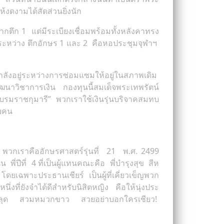
้งดงามได้สัดส่วนยิ่งนัก
กตึก 1 แต่มีระเบียงเชื่อมพร้อมทั้งหลังคาทรง
งระหว่าง ตึกอักษร 1 และ 2 คือหอประชุมจุฬาฯ
ำลังอยู่ระหว่างการซ่อมแซมให้อยู่ในสภาพเดิม
ัฒนาวิชาการเงิน กองทุนนี้สมเด็จพระเทพรัตน์
รมราชกุมารี” พวกเราใช้เงินรุ่นบริจาคสมทบ
ายคน
ว่า พวกเราคืออักษรศาสตร์รุ่นที่ 21 พ.ศ. 2499
 พี่ปีที่ 4 ที่เป็นผู้แทนคณะคือ พี่บำรุงสุข สีห
 โดยเฉพาะประธานเชียร์ เป็นผู้ที่เคี่ยวเข็ญพวก
่งที่ยังจำได้ดีสำหรับนิสิตหญิง คือให้นุ่งประ
ผูกกันหลุด สวมหมวกขาว สวยอย่าบอกใครเชียว!