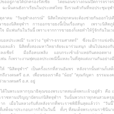
พไปขออยู่ภายใต้ปกครองรัสเซีย โดยนอนขวางถนนปิดการจราจร แ
ง ฉะนั้นคนฮังกาเรียนในประเทศไทย จึงรวมตัวกันที่หอประชุมจุ
3 ตุลาคม “วันจุฬาลงกรณ์” นิสิตใหม่ทุกคนจะต้องช่วยกันออกไปเ
กษาของนิสิตจุฬาฯ การออกขายธงนี้เป็นเรื่องสนุก เพราะนิสิตภ
จ มีแฟนกันในวันนี้ เพราะจากการขายธงก็เลยทำให้รู้จักกันในเว
“ฟุตบอลประเพณี” ระหว่าง “จุฬาฯ-ธรรมศาสตร์” ซึ่งจะมีการแข่
ุตบอลแล้ว นิสิตทั้งสองมหาวิทยาลัยจะมาร่วมสนุก เดินไปฉลองกันท
งเพลงเชียร์ มือถือคบเพลิง แอบกระเซ้าเย้าแหย่กันตลอดทา
ฟน ก็เพราะงานฟุตบอลประเพณีนี้แหละในที่สุดแต่งงานกันอย่างมีควา
“นิสิตจุฬาฯ” เป็นครั้งแรกที่สวนอัมพร หลังจากนั้นท่านก็เสด็
ถึงวงดนตรี อ.ส. เพื่อนของเราคือ “น้อย” “คุณกัญดา ธรรมมงคล” 
ร่วมวงดนตรี อ.ส. อยู่
ไม่ได้ในพระมหากรุณาธิคุณของพระบาทสมเด็จพระเจ้าอยู่หัว คื
ระราชทานปริญญาบัตรแก่นิสิตจุฬาฯ วันนั้นพวกเราทุกคนสวมครุ
มาก เมื่อในหลวงรับสั่งหลังจากที่พระราชพิธีสิ้นสุดแล้วว่า “วัน
เสด็จมาประกอบภารกิจในวันนี้ ทั้งๆ ที่สมเด็จพระบรมราชินีนา