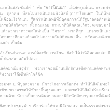
ามาเป็นนิสิตชั้นปีที่ 1 คือ “
การโยนบก
” มีนิสิตรุ่นพี่แต่มาเรี
 ตุลาคม ที่ส่อไปทางเป็นคอมมิวนิสต์ (การ”โยนบก” ในที่นี้
้นคืออะไรกันแน่ รู้แต่ว่าเป็นลัทธิที่มีอุดมการณ์ที่รัฐบาลต่อต้าน
ลโกรธนิสิตวิศวะฯ ทั้งคณะเลย ตามปกตินิสิตคณะวิศวะจะชอบมาย
้วพวกเราควรจะมีแฟนเป็น “วิศวกร” มากที่สุด แต่อาจเป็นเพราะ
มื่อจบการศึกษาแล้วจะไปแต่งงานกันนิสิตคณะอื่น หรือคณะเดียว
่ทองคำ เป็นต้น
กำลังเรียนกันจนอาจารย์ต้องพักการเรียน ยังจำได้ว่านิสิตคณะสถา
ราก็สนุกสนานกันไปด้วย
เสด็จมาเยี่ยมจุฬาฯ พวกเราคอยเฝ้าบนตึกอักษรซึ่งท่านเสด็จพระร
้พวกเราได้เข้าเฝ้าใกล้ชิด
จอมพล ป. พิบูลสงคราม มีการโกงการเลือกตั้ง ทำให้นิสิตไม่พ
มาเจรจาขอให้ซักธงขึ้นสู่ยอดเสา และขอให้นิสิตไปร้องเรียน ที
นด้วย นับว่าเป็นการเดินขบวนของนิสิตนักศึกษารุ่นแรกที่เดินเพื
ังหอประชุมจุฬาฯ เรียกร้องให้พวกนิสิตขอความเป็นธรรมต่อชา