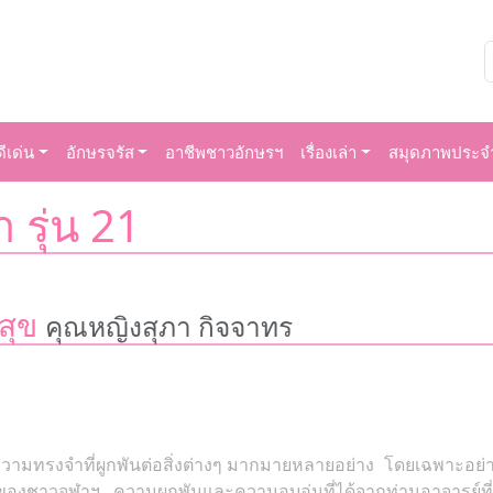
ีเด่น
อักษรจรัส
อาชีพชาวอักษรฯ
เรื่องเล่า
สมุดภาพประจำ
า รุ่น 21
มสุข
คุณหญิงสุภา กิจจาทร
วามทรงจำที่ผูกพันต่อสิ่งต่างๆ มากมายหลายอย่าง โดยเฉพาะอย่าง
ณ์ของชาวจุฬาฯ ความผูกพันและความอบอุ่นที่ได้จากท่านอาจารย์ท