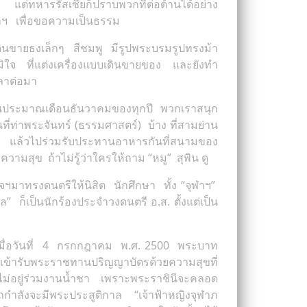
ต่ทหารรัสเซียก็ปราบพวกที่ต่อต้านได้อย่าง
ฬาฯ เพื่อขอความเป็นธรรม
ดินขายธงเล็กๆ สีชมพู มีรูปพระบรมรูปทรงม้า
ูมิใจ ที่แต่งเครื่องแบบเดินขายของ และยังทำ
ลาต่อมา
งขันประมาณเดือนธันวาคมของทุกปี พวกเราสนุก
ี่ท่าพระจันทร์ (ธรรมศาสตร์) บ้าง ที่สามย่าน
ง แล้วไปร่วมรับประทานอาหารกันที่สนามของ
มสุข ถ้าไม่รู้ว่าใครให้ถาม “หมู” สุพิน ดู
จฯมาทรงดนตรีให้นิสิต นักศึกษา ทั้ง “จุฬาฯ”
ก็เป็นนักร้องประจำวงดนตรี อ.ส. ตั้งแต่เป็น
อ เมื่อวันที่ 4 กรกกฎาคม พ.ศ. 2500 พระบาท
ยเข้ารับพระราชทานปริญญาบัตรด้วยความสุขที่
นี้ไม่อยู่ร่วมงานน้ำชา เพราะพระราชินีจะคลอด
ถกำลังจะมีพระประสูติกาล “เจ้าฟ้าหญิงจุฬาภ