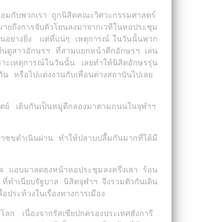
ยนพร้อมกับพวกเรา ถูกนิสิตคณะวิศวะกรรมศาสตร์
หมายถึงการจับตัวโยนลงมาจากเวทีในหอประชุม
เป็นอย่างยิ่ง แต่ที่แน่ๆ เหตุการณ์ ในวันนั้นพวก
ืนดูสาวอักษรฯ ที่สามแยกหน้าตึกอักษรฯ เล่น
เหตุการณ์ในวันนั้น เลยทำให้นิสิตอักษรรุ่น
กัน หรือไปแต่งงานกับเพื่อนต่างสถาบันไปเลย
ปัตย์ เดินกันเป็นหมู่ตีกลองมาตามถนนในจุฬาฯ
าชขดำเนินผ่าน ทำให้ปลาบปลื้มกันมากที่ได้มี
อใจ แอบมาลดธงหน้าหอประชุมลงครึ่งเสา ร้อน
่ทำเนียบรัฐบาล นิสิตจุฬาฯ จึงรวมตัวกันเดิน
่อประท้วงในเรื่องทางการเมือง
วโลก เนื่องจากรัสเซียปกครองประเทศฮังการี