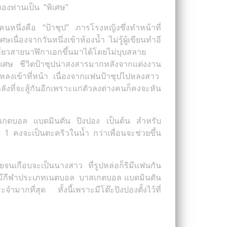
ของท่านเป็น “พิเศษ”
ีกคนหนึ่งคือ “ป้าชุป” ภารโรงหญิงซึ่งทำหน้าที่
ื่องจากวันหนึ่งเข้าห้องน้ำ ไม่รู้ผู้เขียนทำอี
กี่ยวสายนาฬิกาเอกขึ้นมาได้โดยไม่บุบสลาย
นพิเศษ ชีวิตป้าชุปน่าสงสารมากหลังจากแต่งงาน
หลงเข้าที่หน้า เนื่องจากแฟนป้าชุปไปหลงสาว
ังที่จะสู้กันอีกเพราะแก่ตัวลงต่างคนก็คงจะหัน
บาสเกตบอล แบดมินตัน ปิงปอง เป็นต้น สำหรับ
ี่ 1 คงจะเป็นตะคริวในน้ำ กว่าเพื่อนจะช่วยขึ้น
จนเกือบจะเป็นนางสาว ที่รูปหล่อก็ริมีแฟนกัน
ึ่งมีกีฬาประเภทเนตบอล บาสเกตบอล แบดมินตัน
มากที่สุด ทั้งนี้เพราะมีโต๊ะปิงปองตั้งไว้ที่