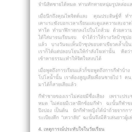
จำนิสิตชายได้หมด ท่านทักทายหนุ่มรูปหล่อและ
เมื่อนึกถึงคุณไพจิตต์และ คุณประดิษฐ์ที่ ทำหน
เคาะระฆังบอกเวลาเรียนและดูแลความสะอาดในตึก “
ท่าใด ทำนาฬิกาตกลงไปในโถส้วม ด้วยความเ
ได้ใส่มาจนเรียนจบ จำได้ว่าให้รางวัลป้าชุปอ
แล้ว บางวันจะเห็นป้าชุปขอบตาเขียวคล้ำเป็
เราก็ได้แต่ปลอบโยนให้กำลังใจเท่านั้น คิดว่า
เข้าหาธรรมะทำให้จิตใจสงบได้
เมื่อพูดถึงการเรียนแล้วก็ขอพูดถึงการกีฬา
โปโลน้ำนั้น เราต้องสูญเสียเพื่อนชายไป 1 คน ค
มาได้ก็สายเสียแล้ว
กีฬาชายของเราไม่ค่อยมีชื่อเสียง เพราะประช
หมด ไม่ค่อยมีเวลาฝึกซ้อมกีฬา ฉะนั้นกีฬาข
ปิงปอง เป็นต้น นักกีฬาหญิงได้นำถ้วยจากการแข
ระเบียงตึก “เทวาลัย” ฉะนั้นจึงมีคิวเล่นยาวผู้
4. เหตุการณ์ประทับใจในวัยเรียน