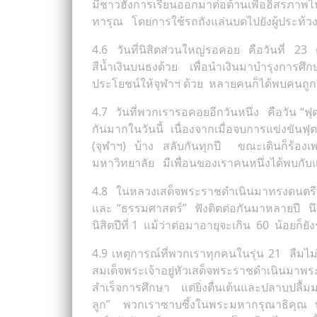
มีชาวฮังการเรียนออกมาต่อต้านเพื่ออิสรภา
ทารุณ โดยการใช้รถถังแล่นบดไปยังผู้ประท้ว
4.6 วันที่นิสิตส่วนใหญ่รอคอย คือวันที่ 2
สีน้ำเงินบนธงด้วย เพื่อนำเงินมาบำรุงการศึ
ประโยชน์ให้จุฬาฯ ด้วย หลายคนก็ได้พบคนถูกใ
4.7 วันที่พวกเรารอคอยอีกวันหนึ่ง คือวัน 
กันมากในวันนี้ เนื่องจากเมื่อจบการแข่งขันฟ
(จุฬาฯ) บ้าง สลับกันทุกปี ขณะเดินก็ร้อ
มหาวิทยาลัย มีเพื่อนของเราคนหนึ่งได้พบกับแ
4.8 ในหลวงเสด็จพระราชดำเนินมาทรงดนตรีให้ 
และ “ธรรมศาสตร์” ฟังติตต่อกันมาหลายปี นึก
นิสิตปีที่ 1 แม้ว่าต่อมาอายุจะเกิน 60 น้อยก็ยัง
4.9 เหตุการณ์ที่พวกเราทุกคนในรุ่น 21 ลืม
สมเด็จพระเจ้าอยู่หัวเสด็จพระราชดำเนินมาพ
สำเร็จการศึกษา แต่ยิ่งตื่นเต้นและปลาบปลื้ม
ลูก” พวกเราซาบซึ้งในพระมหากรุณาธิคุณ ที่