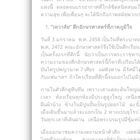
แห่งนี้ ตลอดจนบรรยากาศที่ใกล้ชิดสนิทสนมในหม
ความสุข เพื่อเพื่อนๆ จะได้นึกถึงภาพสมัยพวกเรา
“เทวาลัย” ตึกอักษรศาสตร์ที่ภาคภูมิใจ
วันที่ 3 มกราคม พ.ศ. 2458 เป็นวันที่พระบาท
พ.ศ. 2472 คณะอักษรศาสตร์จึงใช้เป็นตึกเร
เป็นครั้งแรกที่ตึกนี้ นับว่าเป็นการพระ
ความงามของตึกอักษรศาสตร์นี้ก็หาที่เปรียบไ
บันไดรูปพญานาค 7 เศียร แผ่พังพาน มีรัศมีโด
กับแฟน ฯลฯ ถ้าใครเรียนที่ตึกนี้จนออกไปไม่มี
ภายในตัวตึกดูทึบทึม เพราะเสาแต่ละต้นใหญ่มา
เวลา ห้องเรียนทุกห้องมีประตูสูงใหญ่ เหนือช่อ
ผืนผ้าบ้าง ข้างในมีปูนปั้นเป็นรูปดอกไม้ ฉ
เมื่อเดินขึ้นมาแล้วจะแยกเป็น 2 ทางแบบยุ
วันทุกเวลาที่เดินผ่าน เหนือพระบรมรูปมีซุ้มหน
เมื่อออกมาชมความงดงามหน้าตัวตึก เงยหน้าข
ไทยที่อ่อนช้อย ส่วนหางหงส์ทำเป็นนาคสามเ